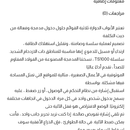
معلومات إضافية
مراجعات (0)
تعتبر الأبواب الدوارة ثلاثية القوائم حلول دخول مدمجة وفعالة من
حيث التكلفة
تصميم لعملية سلسة وصامتة ، وتقليل استهلاك الطاقة ،
ارتداء أو مسيل للدموع. إنها مناسبة للمناطق ذات الازدحام الشديد.
سلسلة TS1000 ، نسختنا المدمجة المصنوعة من الفولاذ المقاوم
للصدأ ، تقدم أداءً عاليًا
الموثوقية في الأعمال الصغيرة ، مثالية للمواقع التي تمثل المساحة
فيها مشكلة. بواسطة
استقبال إشارة من نظام التحكم في الوصول ، أو زر ضغط ، عليه
يسمح بدخول شخص واحد في كل مرة. الدخول في اتجاهات مختلفة
إلكترونيًا. الوضع الافتراضي هو قفل الآلية حتى
تم تلقي إشارة تفويض صالحة. إذا كنت تريد تحرير جانب واحد ، فأنت
يمكن ضبط الآلية. في حالة الطوارئ ، فإن الذراع الأفقية سوف
إسقاط للسماح بمرور مجاني