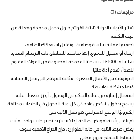
مراجعات (0)
تعتبر الأبواب الدوارة ثلاثية القوائم حلول دخول مدمجة وفعالة من
حيث التكلفة
تصميم لعملية سلسة وصامتة ، وتقليل استهلاك الطاقة ،
ارتداء أو مسيل للدموع. إنها مناسبة للمناطق ذات الازدحام الشديد.
سلسلة TS1000 ، نسختنا المدمجة المصنوعة من الفولاذ المقاوم
للصدأ ، تقدم أداءً عاليًا
الموثوقية في الأعمال الصغيرة ، مثالية للمواقع التي تمثل المساحة
فيها مشكلة. بواسطة
استقبال إشارة من نظام التحكم في الوصول ، أو زر ضغط ، عليه
يسمح بدخول شخص واحد في كل مرة. الدخول في اتجاهات مختلفة
إلكترونيًا. الوضع الافتراضي هو قفل الآلية حتى
تم تلقي إشارة تفويض صالحة. إذا كنت تريد تحرير جانب واحد ، فأنت
يمكن ضبط الآلية. في حالة الطوارئ ، فإن الذراع الأفقية سوف
إسقاط للسماح بمرور مجاني