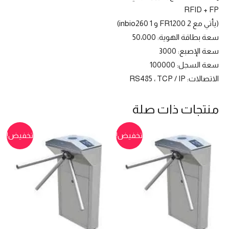
RFID + FP
(يأتي مع 2 FR1200 و 1 inbio260)
سعة بطاقة الهوية: 50،000
سعة الإصبع: 3000
سعة السجل: 100000
الاتصالات: RS485 ، TCP / IP
منتجات ذات صلة
تخفيض!
تخفيض!