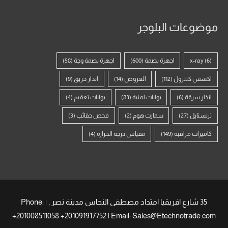
موضوعات البلوجر
(6)
x-ray
اجهزة بصمة
(600)
اجهزة بصمة وجة
(58)
اكسس كنترول
(112)
العروض
(14)
انذار حريق
(9)
انذار سرقة
(6)
بوابات امنية
(83)
بوابات تعقيم
(4)
ترنستايل
(27)
سمارت هوم
(2)
فحص حقائب
(3)
كاميرات مراقبة
(149)
مقياس درجة الحرارة
(4)
35 شارع افريقيا امتداد مصطفى النحاس مدينة نصر , | Phone:
+201008511058 +201091917752 | Email: Sales@Etechnotrade.com