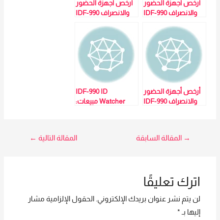
أرخص أجهزة الحضور
أرخص أجهزة الحضور
والانصراف IDF-990
والانصراف IDF-990
ID Watcher –
ID Watcher –
مبيعات: مي سيد
مبيعات: مي سيد
01023629342
01023629342
أرخص أجهزة الحضور
IDF-990 ID
والانصراف IDF-990
Watcher مبيعات:
ID Watcher –
مي سيد
مبيعات: مي سيد
01023629342
01023629342
تصفّح
→
المقالة السابقة
المقالة التالية
←
المقالات
اترك تعليقًا
لن يتم نشر عنوان بريدك الإلكتروني.
الحقول الإلزامية مشار
إليها بـ
*