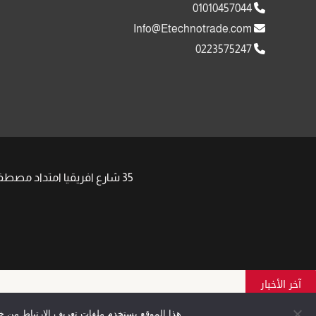
01010457044
Info@Etechnotrade.com
0223575247
35 شارع افريقيا امتداد مصطفى النحاس مدينة نصر , | Phone: +201008511058 +201091917752 | Email: Sales@Etechnotrade.com
آخر الأخبار
هذا الموقع يستخدم ملفات تعريف الارتباط من خل