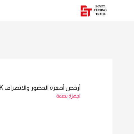
أرخص أجهزة الحضور والانصراف LX50 ZK – المبيعات: مي 01023629342
اجهزة بصمة