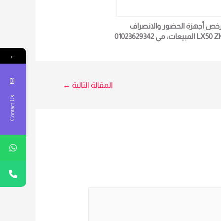
رخص أجهزة الحضور والانصراف
LX5 المبيعات: مي 01023629342
←
المقالة التالية
←
Contact Us