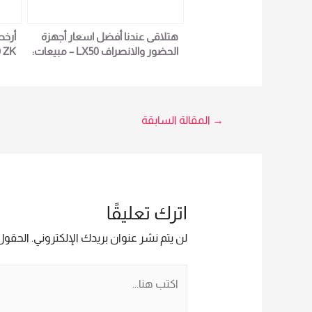
هتلاقى عندنا أفضل اسعار أجهزة
أرخص
الحضور والانصراف LX50 – مبيعات:
مي سيد 01023629342
9342
تصفّح
→
المقالة السابقة
المقالات
اترك تعليقًا
لن يتم نشر عنوان بريدك الإلكتروني.
الحقول 
اكتب
هنا...