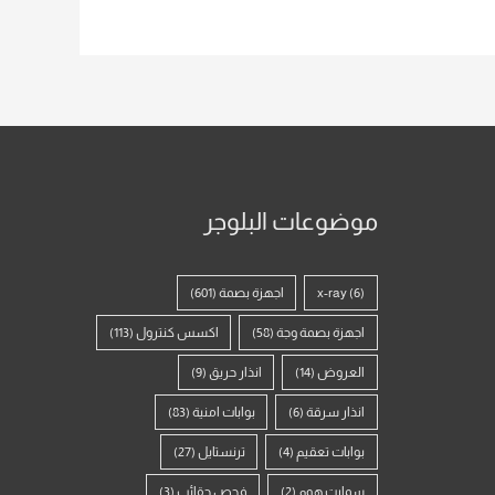
موضوعات البلوجر
(6)
x-ray
اجهزة بصمة
(601)
اجهزة بصمة وجة
(58)
اكسس كنترول
(113)
العروض
(14)
انذار حريق
(9)
انذار سرقة
(6)
بوابات امنية
(83)
بوابات تعقيم
(4)
ترنستايل
(27)
سمارت هوم
(2)
فحص حقائب
(3)