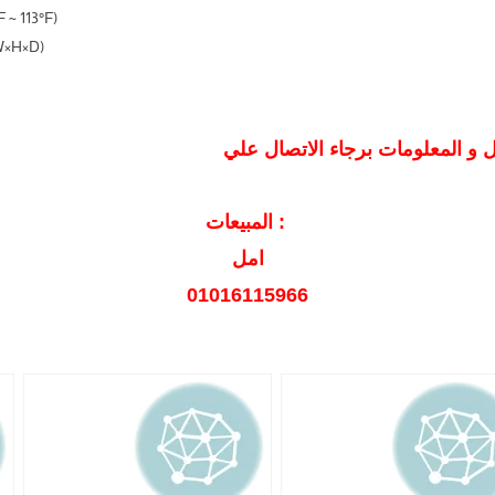
 ~ 113°F)
W×H×D)
المبيعات :
امل
01016115966