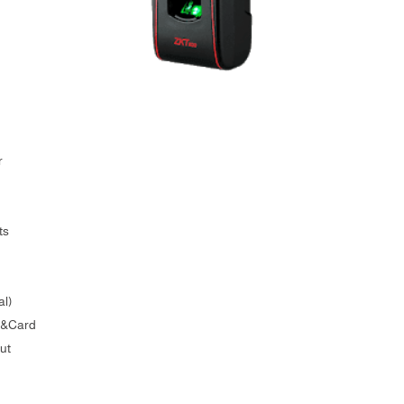
r
ts
al)
er&Card
ut