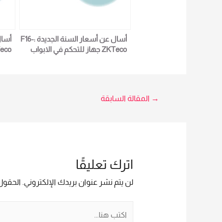
أسال عن أسعار السنة الجديدة :F16-
ZKTeco جهاز للتحكم في الابواب
والدخول والخروج لمزيد من التفاصيل
والد
و المعلومات برجاء الاتصال المبيعات :
امل 01016115966
rade
تصفّح
→
المقالة السابقة
المقالات
اترك تعليقًا
لن يتم نشر عنوان بريدك الإلكتروني.
الحقول 
اكتب