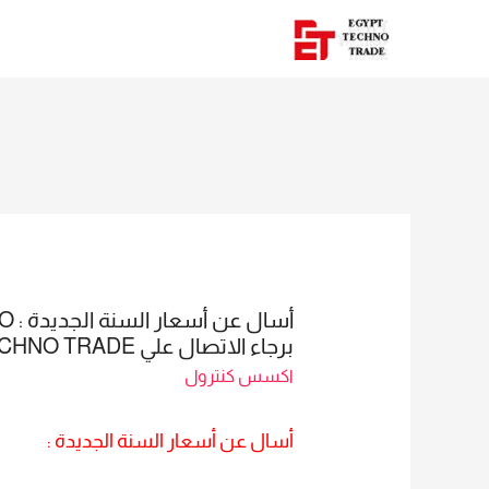
برجاء الاتصال علي E TECHNO TRADE المبيعات : امل 01016115966
اكسس كنترول
أسال عن أسعار السنة الجديدة :