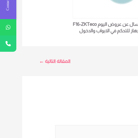
Contact Us
أسال عن عروض اليوم F16-ZKTeco
هاز للتحكم في الابواب والدخول
الخروج لمزيد من التفاصيل و
المعلومات برجاء الاتصال علي E
techno Trade المبيعات : امل
0101611596
المقالة التالية
←