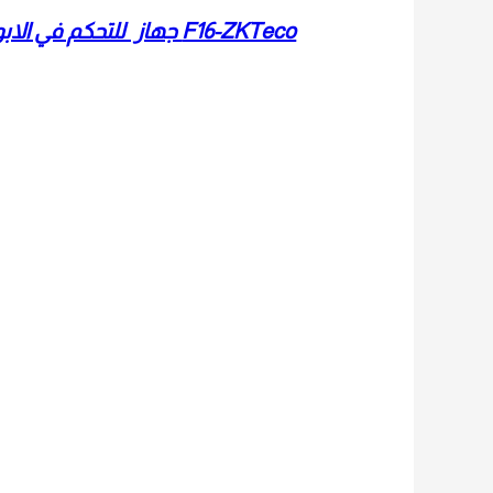
F16-ZKTeco جهاز للتحكم في الابواب والدخول والخروج