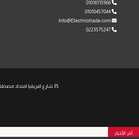
01016115966
01010457044
Info@Etechnotrade.com
0223575247
35 شارع افريقيا امتداد مصطفى النحاس مدينة نصر , | Phone: +201008511058 +201091917752 | Email: Sales@Etechnotrade.com
آخر الأخبار