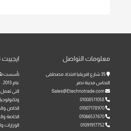
معلومات التواصل
ايجيبت ت
35 شارع افريقيا امتداد مصطفى
تأسست
شر
النحاس مدينة نصر
عا
Sales@Etechnotrade.com
التى تعمل 
01008511058
وتكنولوجيا
01007178970
الخاص وال
01066537670
الخاصة وال
01091917752
الوزارات وا