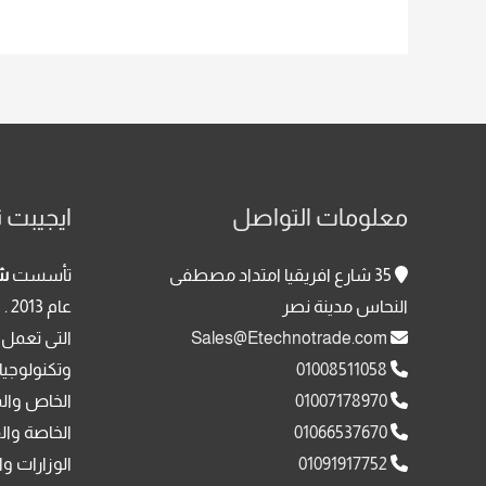
معلومات التواصل
ايجيبت ت
35 شارع افريقيا امتداد مصطفى
تأسست
شر
النحاس مدينة نصر
عا
Sales@Etechnotrade.com
التى تعمل 
01008511058
وتكنولوجيا
01007178970
الخاص وال
01066537670
الخاصة وال
01091917752
الوزارات وا