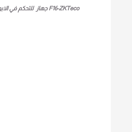
F16-ZKTeco جهاز للتحكم في الابواب والدخول والخروج