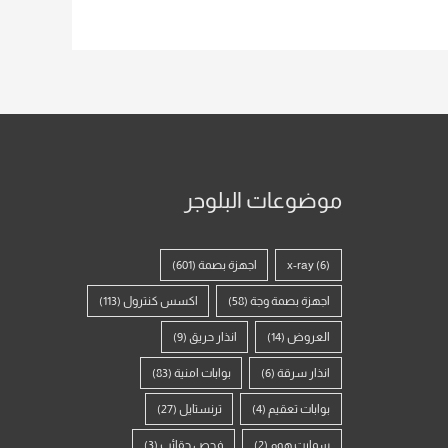
موضوعات البلوجر
(6)
x-ray
اجهزة بصمة
(601)
اجهزة بصمة وجة
(58)
اكسس كنترول
(113)
العروض
(14)
انذار حريق
(9)
انذار سرقة
(6)
بوابات امنية
(83)
بوابات تعقيم
(4)
ترنستايل
(27)
سمارت هوم
(2)
فحص حقائب
(3)