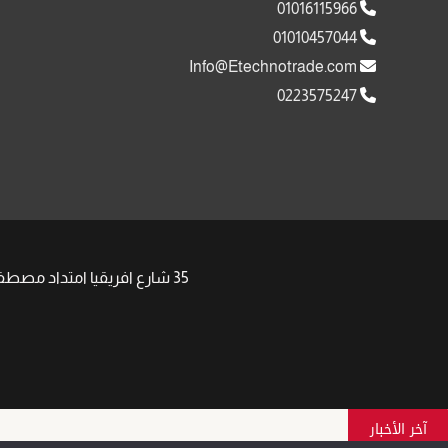
01016115966
01010457044
Info@Etechnotrade.com
0223575247
35 شارع افريقيا امتداد مصطفى النحاس مدينة نصر , | Phone: +201008511058 +201091917752 | Email: Sales@Etechnotrade.com
آخر الأخبار