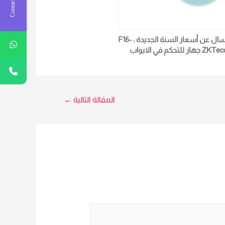
Contact Us
أسال عن أسعار السنة الجديدة : F16-
ZKTeco جهاز للتحكم في الابواب
الدخول والخروج لمزيد من التفاصيل
و المعلومات برجاء الاتصال علي E
techno Trade المبيعات : امل
0101611596
المقالة التالية
←