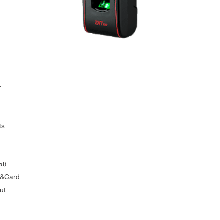
r
ts
al)
er&Card
ut