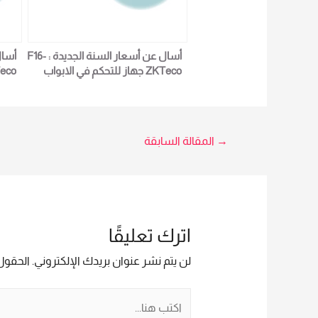
أسال عن أسعار السنة الجديدة : F16-
ZKTeco جهاز للتحكم في الابواب
والدخول والخروج لمزيد من التفاصيل
والد
و المعلومات برجاء الاتصال علي E
techno المبيعات : امل 01016115966
5966
Trade
تصفّح
→
المقالة السابقة
المقالات
اترك تعليقًا
لن يتم نشر عنوان بريدك الإلكتروني.
الحقول 
اكتب