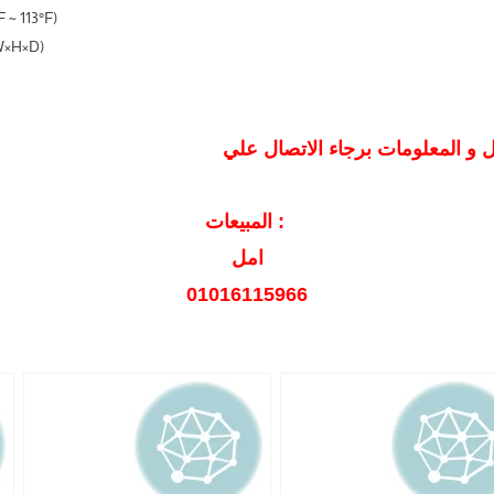
 ~ 113°F)
W×H×D)
المبيعات :
امل
01016115966