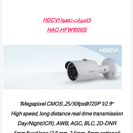
كاميرات داهوا HDCVI
HAC-HFW1000S
1/2.9″ 1Megapixel CMOS ,25/30fps@720P
High speed, long distance real-time transmission
Day/Night(ICR), AWB, AGC, BLC, 2D-DNR