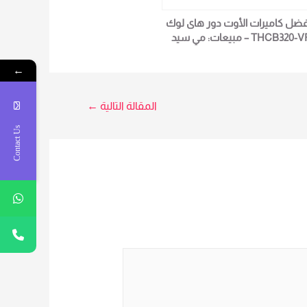
فضل كاميرات الأوت دور هاى لوك
THCB320-VF – مبيعات: مي سيد
0102362934
←
المقالة التالية
←
Contact Us