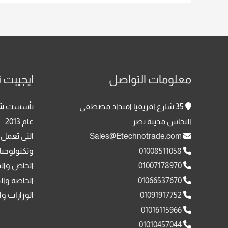
معلومات التواصل
ايجيبت ت
35 شارع افريقيا امتداد مصطفى
تأسست
شر
النحاس مدينة نصر
عا
Sales@Etechnotrade.com
التى تعمل 
01008511058
وتكنولوجيا
01007178970
الخاص وال
01066537670
الخاصة وال
01091917752
الوزارات وا
01016115966
01010457044