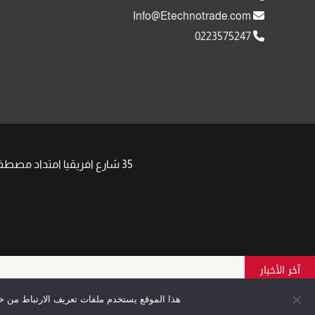
Info@Etechnotrade.com
0223575247
35 شارع افريقيا امتداد مصطفى النحاس مدينة نصر , | Phone: +201008511058 +201091917752 | Email: Sales@Etechnotrade.com
آخر الأخبار
هذا الموقع يستخدم ملفات تعريف الارتباط من خل