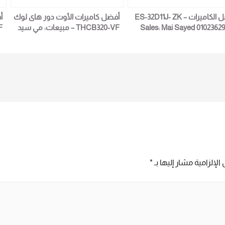
أفضل الكاميرات ES-32D11J- ZK –
أفضل كاميرات الأوت دور هاى لوك
أ
Sales: Mai Sayed 0102362
THCB320-VF – مبيعات: مي سيد
2
01023629342
الإلزامية مشار إليها بـ
*