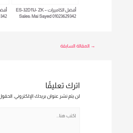
أفضل الكاميرات ES-32D11J- ZK –
9342
Sales: Mai Sayed 01023629342
تصفّح
→
المقالة السابقة
المقالات
اترك تعليقًا
لن يتم نشر عنوان بريدك الإلكتروني.
الحقول 
اكتب
هنا...