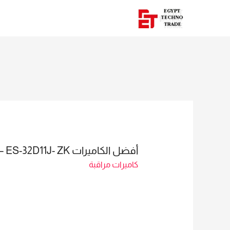
أفضل الكاميرات ES-32D11J- ZK – مبيعات: مي سيد 01023629342
كاميرات مراقبة