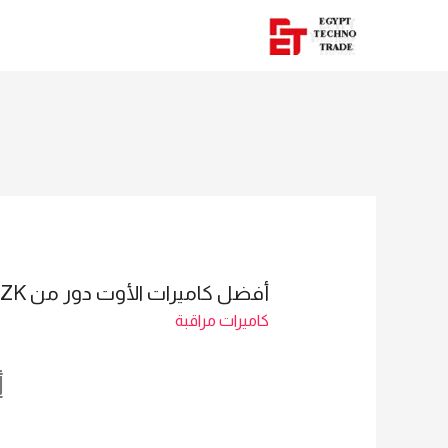
أفضل كاميرات الأوت دور من BS-32D12K -ZK – للاستفسار 01023629342
كاميرات مراقبة
أ