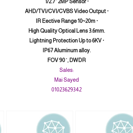
1/2.7” 2MP Sensor ·
AHD/TVI/CVI/CVBS Video Output ·
IR Eective Range 10~20m ·
High Quality Optical Lens 3.6mm.
Lightning Protection Up to 6KV ·
IP67 Aluminum alloy.
FOV 90 ̊ , DWDR
Sales:
Mai Sayed
01023629342