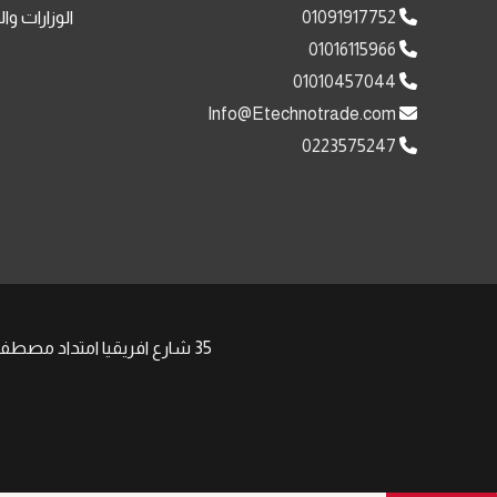
01091917752
الوزارات وا
01016115966
01010457044
Info@Etechnotrade.com
0223575247
35 شارع افريقيا امتداد مصطفى النحاس مدينة نصر , | Phone: +201008511058 +201091917752 | Email: Sales@Etechnotrade.com