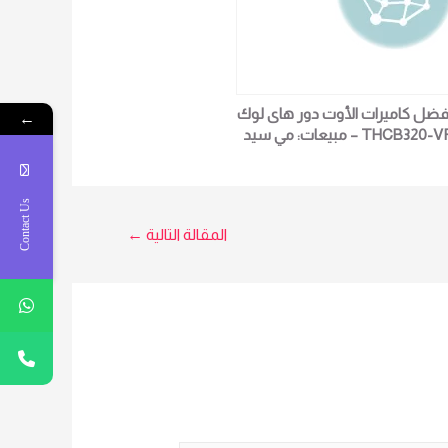
فضل كاميرات الأوت دور هاى لوك
←
THCB320-VF – مبيعات: مي سيد
0102362934
Contact Us
المقالة التالية
←