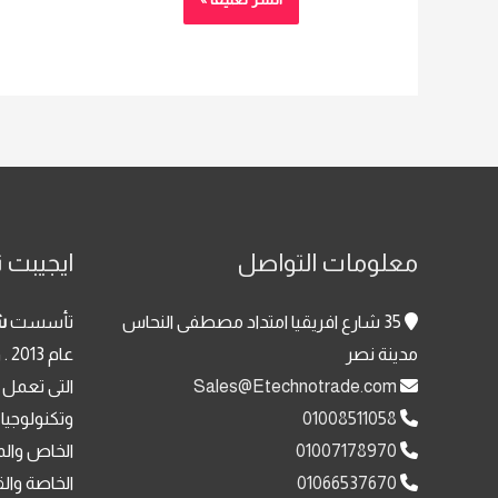
معلومات التواصل
ايجيبت ت
35 شارع افريقيا امتداد مصطفى النحاس
تأسست
ش
مدينة نصر
عا
Sales@Etechnotrade.com
التى تعمل 
01008511058
وتكنولوجيا
01007178970
الخاص والم
01066537670
الخاصة وال