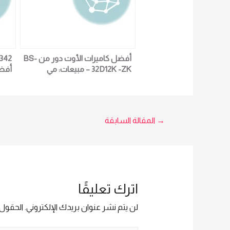
أفضل كاميرات الأوت دور من BS-
32D12K -ZK – مبيعات: مي
-ZK
01023629342
تصفّح
→
المقالة السابقة
المقالات
اترك تعليقًا
لن يتم نشر عنوان بريدك الإلكتروني.
الحقول ا