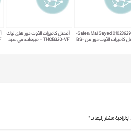
Sales: Mai Sayed 01023629342-
أفضل كاميرات الأوت دور هاى لوك
أ
أفضل كاميرات الأوت دور من BS-
THCB320-VF – مبيعات: مي سيد
2
01023629342
32D12K 
لإلزامية مشار إليها بـ
*