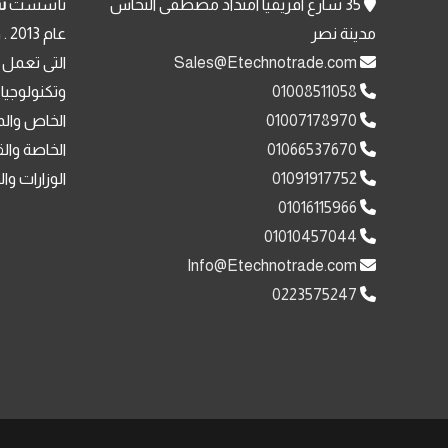
35 شارع افريقيا امتداد مصطفى النحاس
تأسست
ش
مدينة نصر
عا
Sales@Etechnotrade.com
التى تعمل 
01008511058
وتكنولوجيا
01007178970
الخاص والم
01066537670
الخاصة وال
01091917752
الوزارات وا
01016115966
01010457044
Info@Etechnotrade.com
0223575247