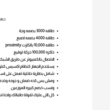
جهاز ح
طاقه 3000 بصمه وجة
طاقه 4000 بصمه اصبع
طاقه 10,000 بالكارت proximity
ذاكره 100,000 حركة توقيع
الاتصال بالكمبيوتر عن طريق الشبكة TCP/ IP او فلاشة B
يستخدم الجهاز كنظام اكسيس كنترو
شامل بطارية داخلية تعمل على استمرار النظام من 4 الى 6 ساعا
ومش بس كده ضمان و جوده وخدمة م
ونسب خصم كبيره الموزعين
كل اللى عليك تقولنا طلباتك واحنا 