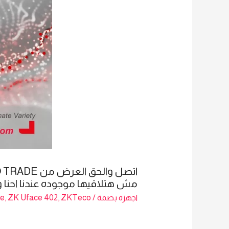
مش هتلاقيها موجوده عندنا احنا وبس جهاز ZKTECO 
اجهزة بصمة
/
ZKTeco
,
ZK Uface 402
,
ce