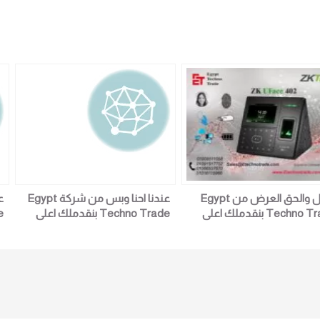
اتصل والحق العرض من Egypt
عندنا احنا وبس من شركة Egypt
Techno Trade بنقدملك اعلى
Techno Trade بنقدملك اعلى
الخصم للموزعين و الشركات
نسب الخصم كل الاجهزه اللى انت
ن
لاجهزه اللى انت مش هتلاقيها
مش هتلاقيها موجوده عندنا احنا
م
ده عندنا احنا وبس
وبس اسعار زمان و مش بس كده
و
التركيب مجانا داخل القاهره جهاز
ا
ZKTeco موديل U Face402
ح
t
جهاز 