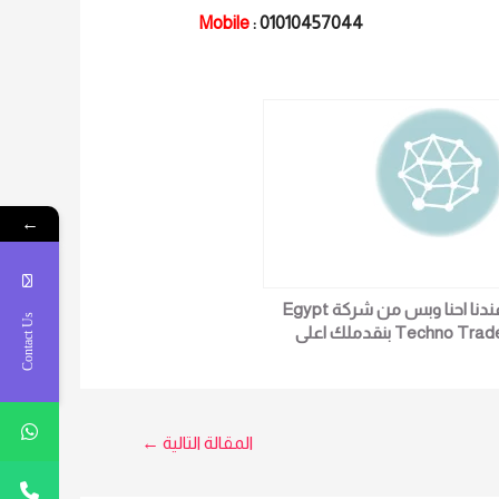
Mobile
: 01010457044
←
عندنا احنا وبس من شركة Egypt
Contact Us
Techno Trade بنقدملك اعلى
سب الخصم كل الاجهزه اللى انت
ش هتلاقيها موجوده عندنا احنا
بس اسعار زمان و مش بس كده
لتركيب مجانا داخل القاهره جهاز
المقالة التالية
←
ضور وانصراف بالبصمة والكارت
Time attendance fingerprin
ZKTeco موديل U Face402