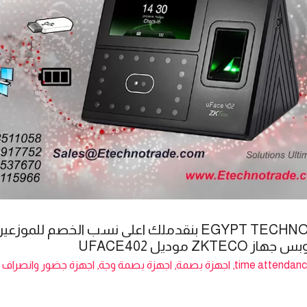
اتصل والحق العرض من EGYPT TECHNO TRADE بنقدملك اعلى ن
موديل UFACE402
time attendan
,
اجهزة بصمة
,
اجهزة بصمة وجة
,
اجهزة جضور وانصراف