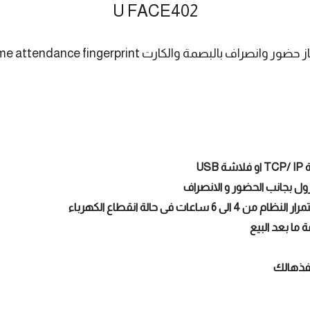
U FACE402
ضور وانصراف بالبصمة والكارت Time attendance fingerprint
US
ل بجانب الحضور و الانصراف
ت فى حالة انقطاع الكهرباء
ا بعد البيع
ننفذهالك