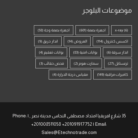
موضوعات البلوجر
(6)
x-ray
اجهزة بصمة
(601)
اجهزة بصمة وجة
(58)
اكسس كنترول
(114)
العروض
(14)
انذار حريق
(9)
انذار سرقة
(6)
بوابات امنية
(83)
بوابات تعقيم
(4)
ترنستايل
(27)
سمارت هوم
(2)
فحص حقائب
(3)
كاميرات مراقبة
(149)
مقياس درجة الحرارة
(4)
35 شارع افريقيا امتداد مصطفى النحاس مدينة نصر , | Phone:
+201008511058 +201091917752 | Email:
Sales@Etechnotrade.com