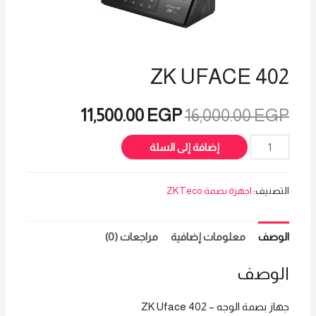
ZK UFACE 402
السعر
السعر
11,500.00
EGP
16,000.00
EGP
الأصلي
الحالي
كمية
إضافة إلى السلة
ZK
هو:
هو:
Uface
التصنيف:
اجهزة بصمة ZKTeco
402
11,500.00 EGP.
16,000.00 EGP.
الوصف
معلومات إضافية
مراجعات (0)
الوصف
جهاز بصمة الوجه – ZK Uface 402