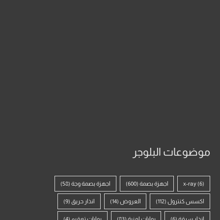
موضوعات البلوجر
(6)
x-ray
اجهزة بصمة
(600)
اجهزة بصمة وجة
(58)
اكسس كنترول
(112)
العروض
(14)
انذار حريق
(9)
انذار سرقة
(6)
بوابات امنية
(83)
بوابات تعقيم
(4)