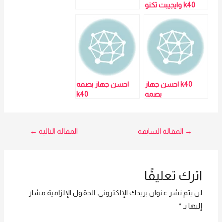
k40 وايجيبت تكنو
تريد بتحافظ علي
صحتك وبتديلك 10
كروت هديه
k40 احسن جهاز
احسن جهاز بصمه
بصمه
k40
تصفّح
→
المقالة السابقة
المقالة التالية
←
المقالات
اترك تعليقًا
لن يتم نشر عنوان بريدك الإلكتروني.
الحقول الإلزامية مشار
إليها بـ
*