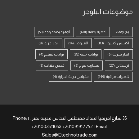
موضوعات البلوجر
(6)
x-ray
اجهزة بصمة
(601)
اجهزة بصمة وجة
(58)
اكسس كنترول
(113)
العروض
(14)
انذار حريق
(9)
انذار سرقة
(6)
بوابات امنية
(83)
بوابات تعقيم
(4)
ترنستايل
(27)
سمارت هوم
(2)
فحص حقائب
(3)
كاميرات مراقبة
(149)
مقياس درجة الحرارة
(4)
35 شارع افريقيا امتداد مصطفى النحاس مدينة نصر , | Phone:
+201008511058 +201091917752 | Email:
Sales@Etechnotrade.com