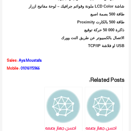
شاشة
LCD Color
ملونة وقوائم جرافيك – لوحة مفاتيح ازرار
طاقة
500
بصمة اصبع
طاقة
500
بالكارت
Proximity
ذاكرة 000
50
حركة توقيع
الاتصال بالكمبيوتر عن طريق النت وورك
USB
او فلاشة
TCP/IP
Sales
:
Aya Moustafa
Mobile :
010161159
66
Related Posts:
احسن جهاز بصمه
احسن جهاز بصمه