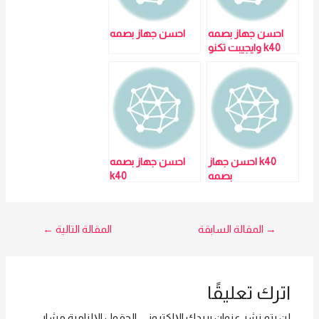
احسن جهاز بصمه
احسن جهاز بصمه
k40 وايجيبت تكنو
تريد بتحافظ علي
صحتك وبتديلك 10
كروت هديه
k40 احسن جهاز
احسن جهاز بصمه
بصمه
k40
تصفّح
→
المقالة السابقة
المقالة التالية
←
المقالات
اترك تعليقًا
لن يتم نشر عنوان بريدك الإلكتروني.
الحقول الإلزامية مشار