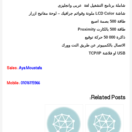
شاملة برنامج التشغيل لغة عربى وانجليزى
شاشة
LCD Color
ملونة وقوائم جرافيك – لوحة مفاتيح ازرار
طاقة
500
بصمة اصبع
طاقة
500
بالكارت
Proximity
ذاكرة 000
50
حركة توقيع
الاتصال بالكمبيوتر عن طريق النت وورك
USB
او فلاشة
TCP/IP
Sales
:
Aya Moustafa
Mobile :
010161159
66
Related Posts: