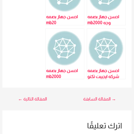
احسن جهاز بصمه
احسن جهاز بصمه
وجه mb2000
mb20
احسن جهاز بصمه
احسن جهاز بصمه
شركه ايجيبت تكنو
mb2000
تريد بطمنك علي
نفسك وشركتك
وبتقدملك كروت
تصفّح
→
المقالة السابقة
المقالة التالية
←
بروكسمتي لعدم
لمس جهاز البصمه
المقالات
اترك تعليقًا