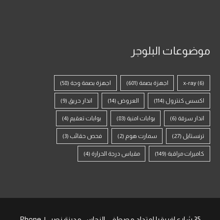
موضوعات البلوجر
(6)
x-ray
اجهزة بصمة
(601)
اجهزة بصمة وجة
(58)
اكسس كنترول
(114)
العروض
(14)
انذار حريق
(9)
انذار سرقة
(6)
بوابات امنية
(83)
بوابات تعقيم
(4)
ترنستايل
(27)
سمارت هوم
(2)
فحص حقائب
(3)
كاميرات مراقبة
(149)
مقياس درجة الحرارة
(4)
35 شارع افريقيا امتداد مصطفى النحاس مدينة نصر , | Phone: