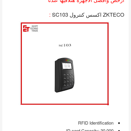
ZKTECO اكسس كنترول SC103
:
RFID Identification
ID card Capacity‎:‎ 30‎,‎000