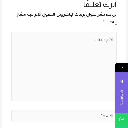
اترك تعليقًا
techno Trade
techno Trade امل
المبيعات :امل
يسرى 01016115966
لن يتم نشر عنوان بريدك الإلكتروني.
الحقول الإلزامية مشار
01016115966
إليها بـ
*
اكتب
هنا...
→
Contact Us
الاسم*