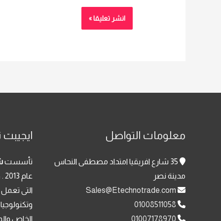
معلومات التواصل
ايجيبت ت
35 شارع افريقيا امتداد مصطفى النحاس
تأسست
ش
مدينة نصر
عا
Sales@Etechnotrade.com
التى تعمل 
01008511058
وتكنولوجيا
01007178970
الخاص والم