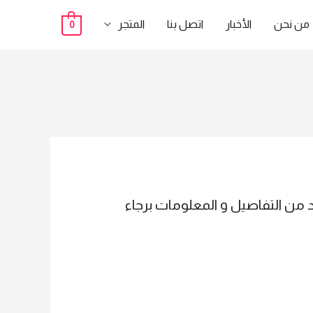
من نحن
الأخبار
اتصل بنا
المتجر
0
بوابات الامنية بوابة كشف المعادن الامريكية GARRETT PD 6500I لمزيد من التفاصيل و المعلومات برجاء