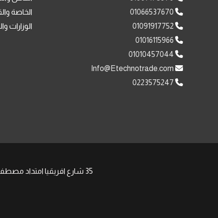
01066537670
الخاصة وال
01091917752
الوزارات وا
01016115966
01010457044
Info@Etechnotrade.com
0223575247
35 شارع افريقيا امتداد مصطفى النحاس مدينة نصر , | Phone: +201008511058 +201091917752 | Email: Sales@Etechnotrade.com