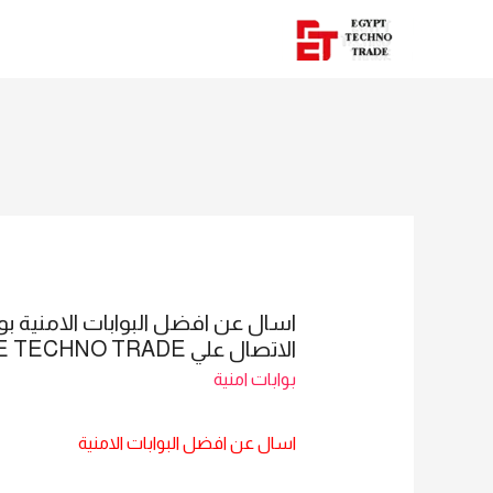
الاتصال علي E TECHNO TRADE المبيعات :امل 01016115966
بوابات امنية
اسال عن افضل البوابات الامنية