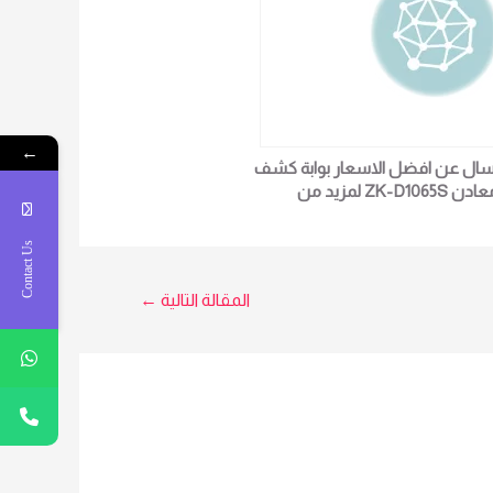
←
سال عن افضل الاسعار بوابة كشف
معادن ZK-D1065S لمزيد من
لتفاصيل و المعلومات برجاء الاتصال
علي E techno Trade سميرة محمد
Contact Us
0101611596
المقالة التالية
←