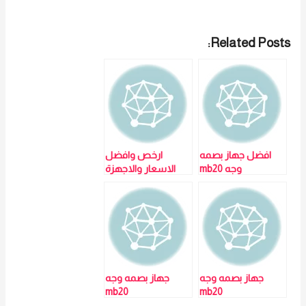
Related Posts:
افضل جهاز بصمه
ارخص وافضل
وجه mb20
الاسعار والاجهزة
هتلاقيها عندنا :
جهاز بصمة الوجه
واليد – ZK-MB20
لمزيد من التفاصيل
و المعلومات برجاء
الاتصال علي E
techno Trade امل
جهاز بصمه وجه
يسرى 01016115966
جهاز بصمه وجه
mb20
mb20