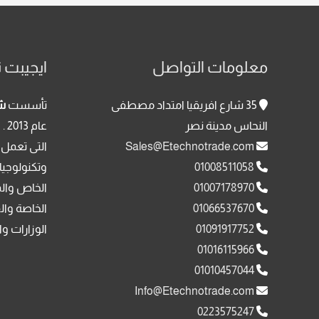
معلومات التواصل
ايجيبت ت
35 شارع افريقيا امتداد مصطفى
تأسست
شر
النحاس مدينة نصر
عا
Sales@Etechnotrade.com
التى تعمل 
01008511058
وتكنولوجيا
01007178970
الخاص وال
01066537670
الخاصة وال
01091917752
الوزارات وا
01016115966
01010457044
Info@Etechnotrade.com
0223575247