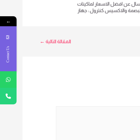
سال عن افضل الاسعار لماكينات
لبصمة والاكسيس كنترول : جهاز
البصمة – ZK IN01 لمزيد من
←
لتفاصيل و المعلومات برجاء الاتصال
علي E techno Trade المبيعات :امل
0101611596
المقالة التالية
←
Contact Us