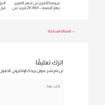
عروضنا الاقوى فى شهر التقوى
الحق
جهاز البصمة – ZK IN01 لمزيد من
قبل 
التفاصيل و المعلومات برجاء الاتصال
علي E techno Trade سميرة محمد
01016115966
5966
تصفّح
→
المقالة السابقة
المقالات
اترك تعليقًا
لن يتم نشر عنوان بريدك الإلكتروني.
الحقول ا
اكتب
هنا...