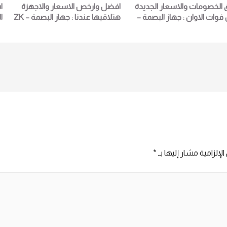
 الخصومات والاسعار الجديدة
افضل وارخص الاسعار والاجهزة
ا
فوات الاوان : جهاز البصمة –
هتلاقيها عندنا : جهاز البصمة – ZK
ا
ZK IN01 لمزيد من التفاصيل و
IN01 لمزيد من التفاصيل و
المعلومات برجاء الاتصال علي E
المعلومات برجاء الاتصال علي E
ا
techno Trade المبيعات :امل
techno Trade امل يسرى
6
01016115966
0101611
لإلزامية مشار إليها بـ
*