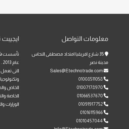
معلومات التواصل
ايجيبت ت
35 شارع افريقيا امتداد مصطفى النحاس
تأسست
ش
مدينة نصر
عا
Sales@Etechnotrade.com
التى تعمل 
01008511058
وتكنولوجيا
01007178970
الخاص والم
01066537670
الخاصة وال
01091917752
الوزارات وا
01016115966
01010457044