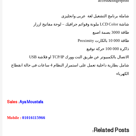
access
&
fingerprint
شاملة برنامج التشغيل لغة
عربى وانجليزى
شاشة
LCD Color
ملونة وقوائم جرافيك – لوحة مفاتيح ازرار
طاقة 3000 بصمة اصبع
طاقة 000 10 بالكارت
Proximity
ذاكرة 000 100 حركة توقيع
الاتصال بالكمبيوتر عن طريق النت وورك
TCP/IP
او فلاشة
USB
شامل بطارية داخلية تعمل على استمرار النظام 4 ساعات فى حالة انقطاع
الكهرباء
Sales :
Aya Moustafa
Mobile :
01016115966
Related Posts: