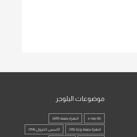
موضوعات البلوجر
(6)
x-ray
اجهزة بصمة
(601)
اجهزة بصمة وجة
(58)
اكسس كنترول
(114)