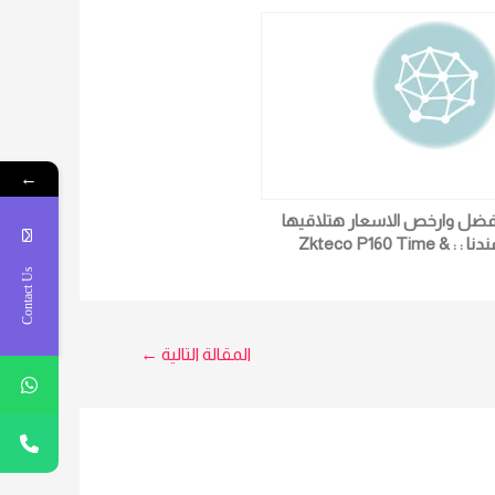
←
فضل وارخص الاسعار هتلاقيها
عندنا : : Zkteco P160 Time &
Attendance Fingerprint Machin
Contact Us
مزيد من التفاصيل و المعلومات
برجاء الاتصال علي E techno Trade
مبيعات :امل 01016115966
المقالة التالية
←