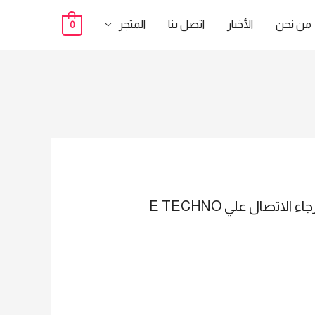
من نحن
الأخبار
اتصل بنا
المتجر
0
افضل وارخص تيرن استايل هتلاقيه اكيد عندنا : TS 1011 لمزيد من التفاصيل و المعلومات برجاء الاتصال علي E TECHNO