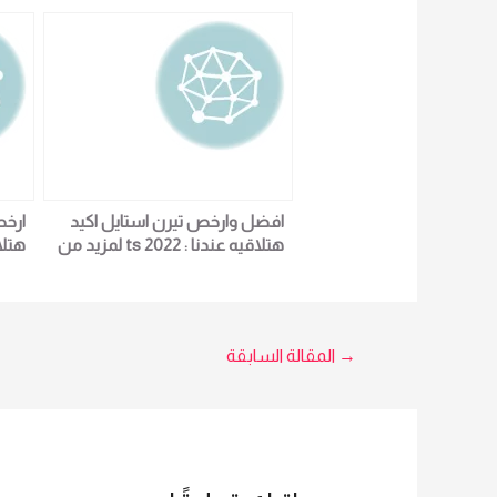
افضل وارخص تيرن استايل اكيد
ارخص
هتلاقيه عندنا : ts 2022 لمزيد من
التفاصيل و المعلومات برجاء الاتصال
التف
علي E techno Trade المبيعات :امل
5966
01016115966
تصفّح
→
المقالة السابقة
المقالات