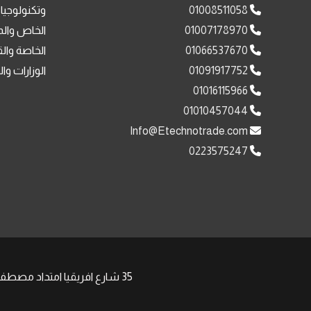
01008511058
وتكنولوجيا
01007178970
الخاص والم
01066537670
الخاصة وال
01091917752
الوزارات وا
01016115966
01010457044
Info@Etechnotrade.com
0223575247
35 شارع افريقيا امتداد مصطفى النحاس مدينة نصر , | Phone: +201008511058 +201091917752 | Email: Sales@Etechnotrade.com