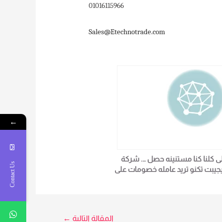
01016115966
Sales@Etechnotrade.com
←
لى كلنا كنا مستنينه حصل …. شركة
Contact Us
يجيبت تكنو تريد عامله خصومات على
كل الاجهزة iface f10k لمزيد من
لتفاصيل و المعلومات برجاء الاتصال
علي E techno Trade سميرة محمد
0101611596
المقالة التالية
←