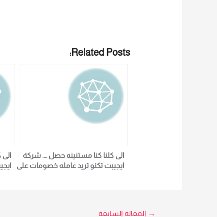
Related Posts:
الى كلنا كنا مستنينه حصل …. شركة
الى 
ايجيبت تكنو تريد عامله خصومات على
ايجي
كل الاجهزة فى شهر رمضان fpc 770
yes original \ لمزيد من التفاصيل و
i
المعلومات برجاء الاتصال علي E
techno Trade سميرة محمد
→
المقالة السابقة
NAL
01016115966