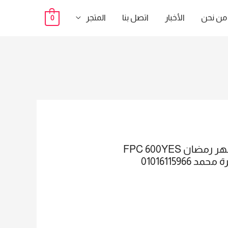
من نحن
الأخبار
اتصل بنا
المتجر
0
الى كلنا كنا مستنينه حصل …. شركة ايجيبت تكنو تريد عامله خصومات على كل الاجهزة فى شهر رمضان FPC 600YES