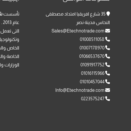
35 شارع افريقيا امتداد مصطفى
تأسست
شر
النحاس مدينة نصر
عا
Sales@Etechnotrade.com
التى تعمل 
01008511058
وتكنولوجيا
01007178970
الخاص وال
01066537670
الخاصة وال
01091917752
الوزارات وا
01016115966
01010457044
Info@Etechnotrade.com
0223575247