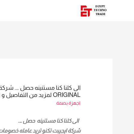
ORIGINAL لمزيد من التفاصيل و المعلومات برجاء الاتصال علي E TECHNO TRADE سميرة محمد 01016115966
اجهزة بصمة
الى كلنا كنا مستنينه حصل ….
شركة ايجيبت تكنو تريد عامله خصوم