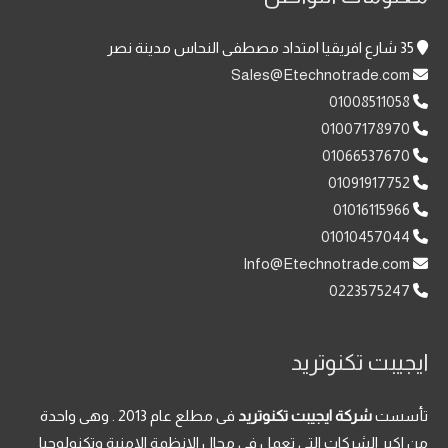
35 شارع افريقيا امتداد مصطفى النحاس مدينة نصر
Sales@Etechnotrade.com
01008511058
01007178970
01066537670
01091917752
01016115966
01010457044
Info@Etechnotrade.com
0223575247
ايجيبت تكنوتريد
تأسست
شركة ايجيبت تكنوتريد
فى مطلع عام 2013 . وهى واحدة
من اكبر الشركات التى تعمل فى مجال الانظمة الامنية وتكنولوجيا