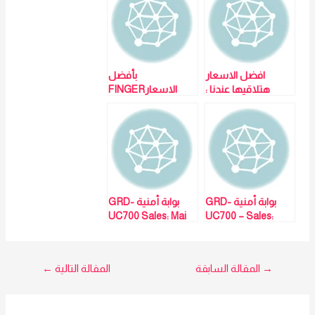
افضل الاسعار
بأفضل
هتلاقيها عندنا :
الاسعارFINGER
PRINT SC502 –
VIRDI AC-7000
لمزيد من التفاصيل
Sales: Mai Sayed
و المعلومات برجاء
01023629342
الاتصال علي E
techno Trade
المبيعات :امل
01016115966
بوابة أمنية GRD-
بوابة أمنية GRD-
UC700 Sales: Mai
UC700 – Sales:
Sayed
Mai Sayed
01023629342
01023629342
تصفّح
→
المقالة السابقة
المقالة التالية
←
المقالات