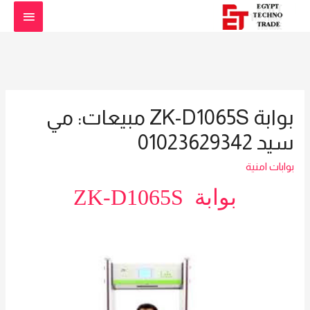
القائمة
الرئيس
بوابة ZK-D1065S مبيعات: مي
سيد 01023629342
بوابات امنية
بوابة ZK-D1065S