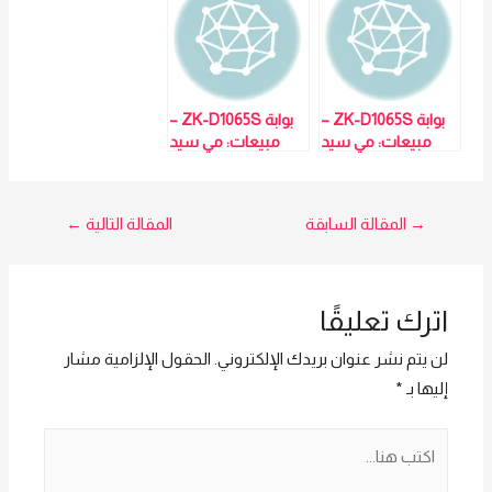
بوابة ZK-D1065S –
بوابة ZK-D1065S –
مبيعات: مي سيد
مبيعات: مي سيد
01023629342
01023629342
تصفّح
→
المقالة السابقة
المقالة التالية
←
المقالات
اترك تعليقًا
لن يتم نشر عنوان بريدك الإلكتروني.
الحقول الإلزامية مشار
إليها بـ
*
اكتب
هنا...