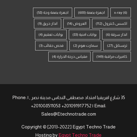
(6)
x-ray
اجهزة بصمة
(600)
اجهزة بصمة وجة
(58)
اكسس كنترول
(112)
العروض
(14)
انذار حريق
(9)
انذار سرقة
(6)
بوابات امنية
(83)
بوابات تعقيم
(4)
ترنستايل
(27)
سمارت هوم
(2)
فحص حقائب
(3)
كاميرات مراقبة
(149)
مقياس درجة الحرارة
(4)
35 شارع افريقيا امتداد مصطفى النحاس مدينة نصر , | Phone:
+201008511058 +201091917752 | Email:
Sales@Etechnotrade.com
Copyright © [2013-2022] Egypt Techno Trade
Hosting by
Egypt Techno Trade