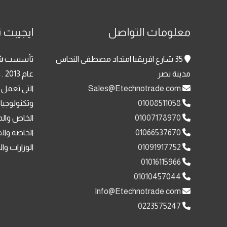
معلومات التواصل
ايجيبت ت
35 شارع افريقيا امتداد مصطفى النحاس
تأسست
ش
مدينة نصر
عا
Sales@Etechnotrade.com
التى تعمل 
01008511058
وتكنولوجيا
01007178970
الخاص والم
01066537670
الخاصة وال
01091917752
الوزارات وا
01016115966
01010457044
Info@Etechnotrade.com
0223575247