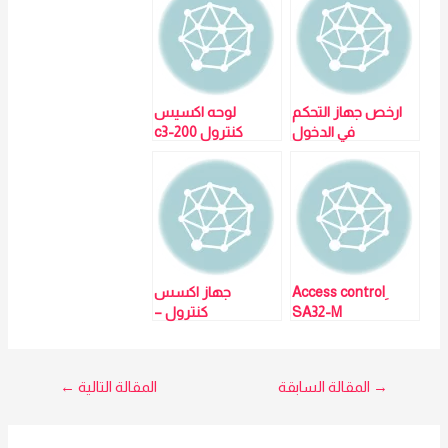
ارخص جهاز التحكم
لوحه اكسيس
في الدخول
كنترول c3-200
ِAccess control
جهاز اكسس
SA32-M
كنترول –
ZKTECO-SF200
مبيعات: مي
01023629342
تصفّح
→
المقالة السابقة
المقالة التالية
←
المقالات