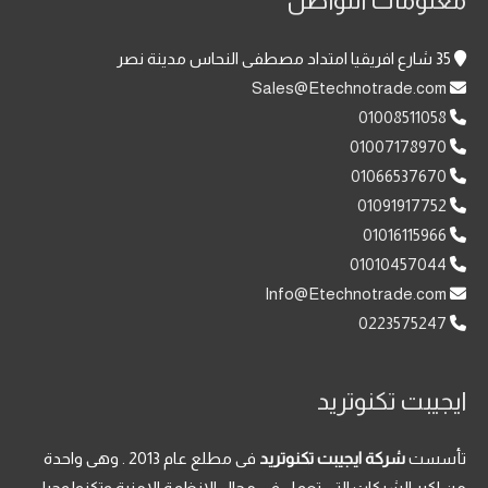
معلومات التواصل
35 شارع افريقيا امتداد مصطفى النحاس مدينة نصر
Sales@Etechnotrade.com
01008511058
01007178970
01066537670
01091917752
01016115966
01010457044
Info@Etechnotrade.com
0223575247
ايجيبت تكنوتريد
تأسست
شركة ايجيبت تكنوتريد
فى مطلع عام 2013 . وهى واحدة
من اكبر الشركات التى تعمل فى مجال الانظمة الامنية وتكنولوجيا