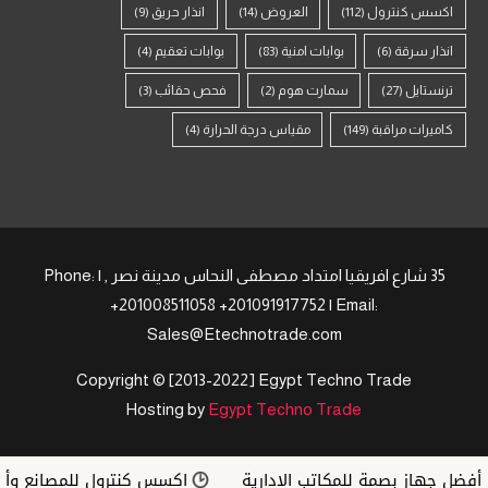
اكسس كنترول
(112)
العروض
(14)
انذار حريق
(9)
انذار سرقة
(6)
بوابات امنية
(83)
بوابات تعقيم
(4)
ترنستايل
(27)
سمارت هوم
(2)
فحص حقائب
(3)
كاميرات مراقبة
(149)
مقياس درجة الحرارة
(4)
35 شارع افريقيا امتداد مصطفى النحاس مدينة نصر , | Phone:
+201008511058 +201091917752 | Email:
Sales@Etechnotrade.com
Copyright © [2013-2022] Egypt Techno Trade
Hosting by
Egypt Techno Trade
أفضل جهاز بصمة للمكاتب الإدارية
اكسس كنترول للمصانع وأنظمة ZKTeco في