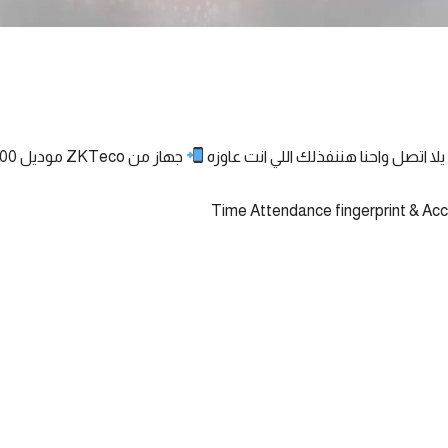
لا اتصل واحنا هننفذلك اللي انت عاوزه
جهاز من ZKTeco موديل MB2000