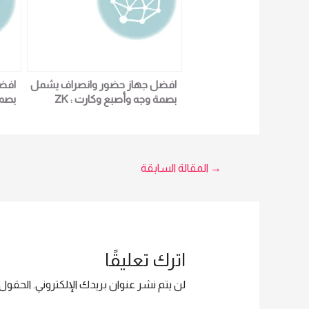
افضل جهاز حضور وانصراف يشمل
افض
بصمة وجه وأصبع وكارت : ZK
MB2000 جهاز حضور وانصراف
بصمة وجه : لمزيد من التفاصيل و
بصمة
المعلومات برجاء الاتصال علي E
techno Trade المبيعات : امل
تصفّح
→
المقالة السابقة
5966
01016115966
المقالات
اترك تعليقًا
لن يتم نشر عنوان بريدك الإلكتروني.
الحقول ا