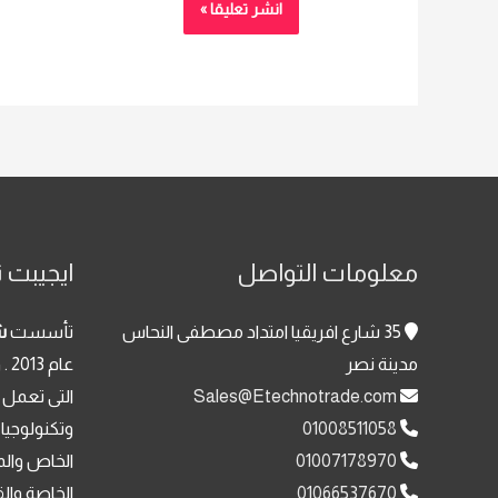
معلومات التواصل
ايجيبت ت
35 شارع افريقيا امتداد مصطفى النحاس
تأسست
ش
مدينة نصر
عا
Sales@Etechnotrade.com
التى تعمل 
01008511058
وتكنولوجيا
01007178970
الخاص والم
01066537670
الخاصة وال