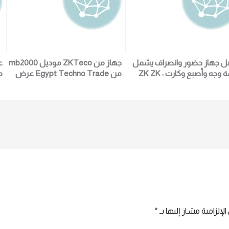
ل جهاز حضور وانصراف يشمل
جهاز من ZKTeco موديل mb2000
ع
بصمة وجه وأصبع وكارت : ZK ZK
من Egypt Techno Trade عرض
MB2000 جهاز حضور وانصراف
خاص ولفتره محدوده جوده وسعر
جها
 وجه لمزيد من التفاصيل و
وضمان خليك فالمضمون
المعلومات برجاء الاتصال علي E
techno Trade المبيعات : امل
0101611
لإلزامية مشار إليها بـ
*