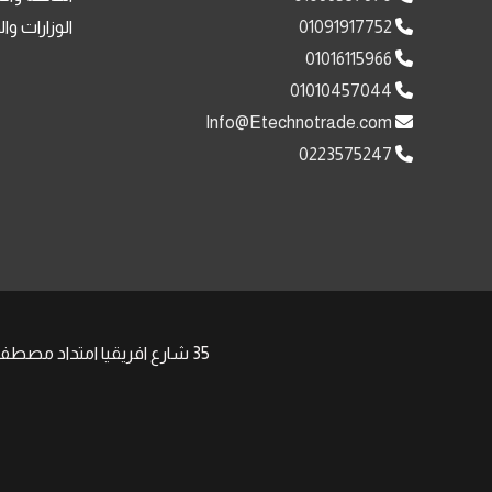
01091917752
الوزارات وا
01016115966
01010457044
Info@Etechnotrade.com
0223575247
35 شارع افريقيا امتداد مصطفى النحاس مدينة نصر , | Phone: +201008511058 +201091917752 | Email: Sales@Etechnotrade.com