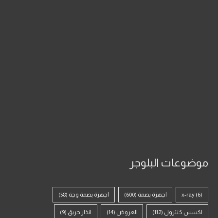
موضوعات البلوجر
(6)
x-ray
اجهزة بصمة
(600)
اجهزة بصمة وجة
(58)
اكسس كنترول
(112)
العروض
(14)
انذار حريق
(9)