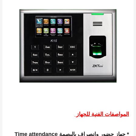
المواصفات الفنية للجهاز
* جهاز حضور وانصراف بالبصمة Time attendance