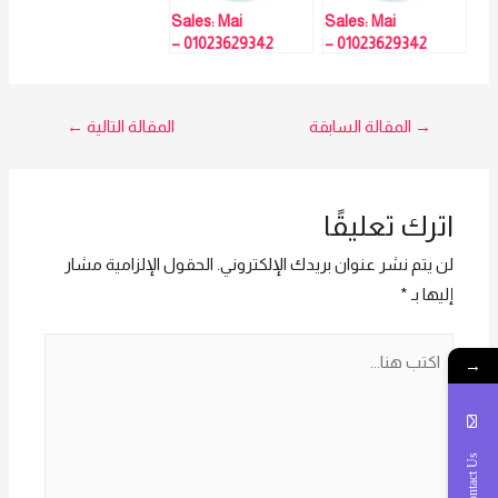
Sales: Mai
Sales: Mai
01023629342 –
01023629342 –
جهاز حضور
جهاز حضور
وانصراف بالبصمة
وانصراف بالبصمة
K15-ZKTECO
K15-ZKTECO
تصفّح
→
المقالة السابقة
المقالة التالية
←
المقالات
اترك تعليقًا
لن يتم نشر عنوان بريدك الإلكتروني.
الحقول الإلزامية مشار
إليها بـ
*
اكتب
→
هنا...
Contact Us