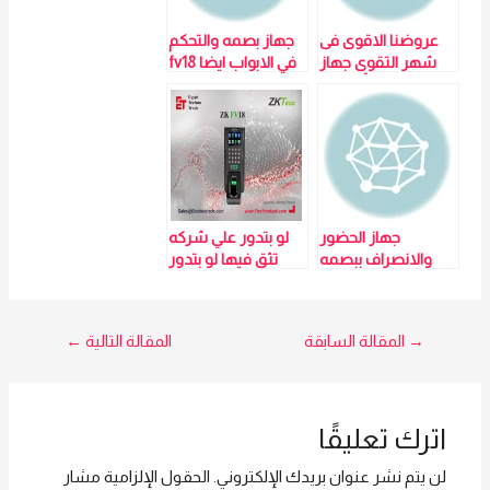
عروضنا الاقوى فى
جهاز بصمه والتحكم
شهر التقوى جهاز
في الابواب ايضا fv18
حضور وأنصراف
FV18-ZKTeco
يعمل ببصمة
شرايين الاصبع
لمزيد من التفاصيل
و المعلومات برجاء
الاتصال علي E
techno Trade
جهاز الحضور
لو بتدور علي شركه
سميرة محمد
والانصراف ببصمه
تثق فيها لو بتدور
الاصبع IN05-A
01016115966
علي اعلي نسب
خصم يبقي مافيش
الا شركة Egypt
تصفّح
→
المقالة السابقة
المقالة التالية
←
Techno Trade
جهاز من ZKTeco
المقالات
موديل FV18
اترك تعليقًا
لن يتم نشر عنوان بريدك الإلكتروني.
الحقول الإلزامية مشار