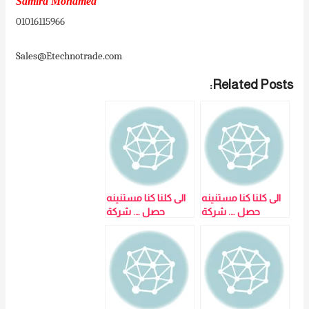
Samira Mohamed
01016115966
Sales@Etechnotrade.com
Related Posts:
الى كلنا كنا مستنينه
الى كلنا كنا مستنينه
حصل …. شركة
حصل …. شركة
ايجيبت تكنو تريد
ايجيبت تكنو تريد
عامله خصومات على
عامله خصومات على
كل الاجهزة فى
كل الاجهزة فى
شهر رمضان fpc
شهر رمضان fpc
600yes original
770 yes original \
لمزيد من التفاصيل
لمزيد من التفاصيل
و المعلومات برجاء
و المعلومات برجاء