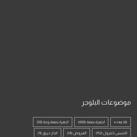
موضوعات البلوجر
(6)
x-ray
اجهزة بصمة
(600)
اجهزة بصمة وجة
(58)
اكسس كنترول
(112)
العروض
(14)
انذار حريق
(9)