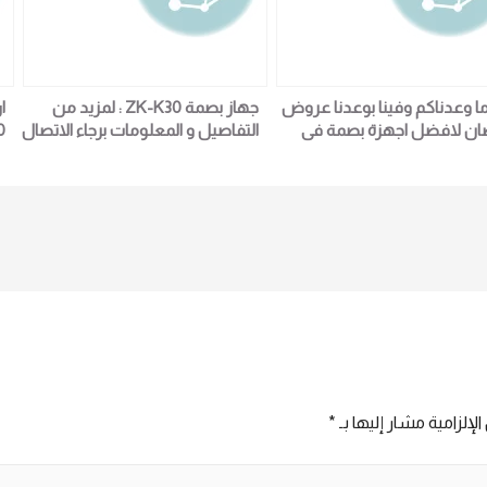
ا وعدناكم وفينا بوعدنا عروض
جهاز بصمة ZK-K30 : لمزيد من
ا
ن لافضل اجهزة بصمة فى
التفاصيل و المعلومات برجاء الاتصال
الاسعار دى اكيييد مش
علي E techno Trade المبيعات :امل
قيها غير عندنا الحق
01016115966
يعيش الفرصة : جهاز بصمات
6
الموظفين K50\ لمزيد من التفاصيل
و المعلومات برجاء الاتصال علي E
techno Trade امل يسرى
0101611
لإلزامية مشار إليها بـ
*