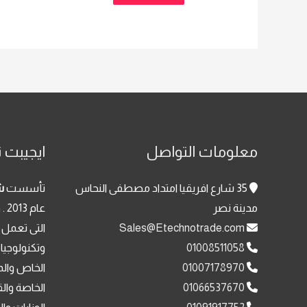
معلومات التواصل
ايجيبت ت
35 شارع افريقيا امتداد مصطفى النحاس
تأسست
ش
مدينة نصر
عا
Sales@Etechnotrade.com
التى تعمل 
01008511058
وتكنولوجيا
01007178970
الخاص والم
01066537670
الخاصة وال