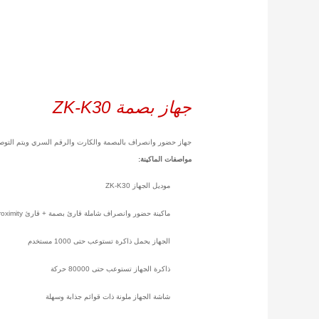
جهاز بصمة ZK-K30
جهاز حضور وانصراف بالبصمة والكارت والرقم السري ويتم التوصيل عن طريق الشبكة او الفلاش ميموري وتخزين حتى 
مواصفات الماكينة:
موديل الجهاز ZK-K30
ماكينة حضور وانصراف شاملة قارئ بصمة + قارئ Proximity + الرقم السري PIN
الجهاز يحمل ذاكرة تستوعب حتى 1000 مستخدم
ذاكرة الجهاز تستوعب حتى 80000 حركة
شاشة الجهاز ملونة ذات قوائم جذابة وسهلة