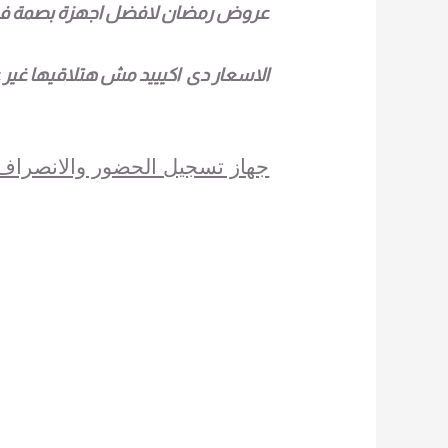
عروض رمضان لافضل اجهزة بصمة ف
الاسعار دى اكيييد مش هتلاقيها غير 
جهاز تسجيل الحضور والانصراف بالبص