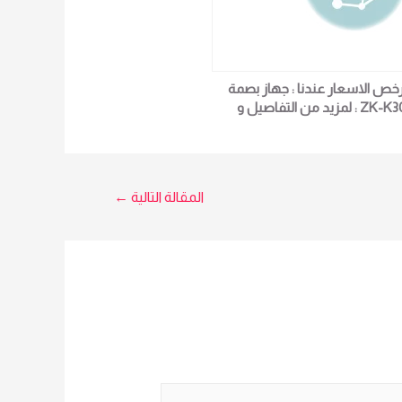
رخص الاسعار عندنا : جهاز بصمة
ZK-K30 : لمزيد من التفاصيل و
المعلومات برجاء الاتصال علي E
techno Trade المبيعات :امل
0101611596
المقالة التالية
←