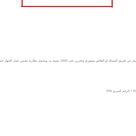
1000 بصمة يد، ويشمل بطارية تضمن عمل الجهاز حتى عند انقطاع التيار الكهربائي في المكان.