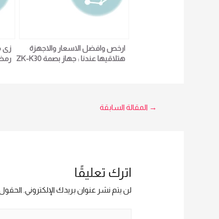
ارخص وافضل الاسعار والاجهزة
زى م
هتلاقيها عندنا : جهاز بصمة ZK-K30
رمضا
: لمزيد من التفاصيل و المعلومات
مصر 
برجاء الاتصال علي E techno Trade
هتلا
امل يسرى 01016115966
ومتض
تصفّح
→
المقالة السابقة
5966
المقالات
اترك تعليقًا
لن يتم نشر عنوان بريدك الإلكتروني.
الحقول ا
اكتب