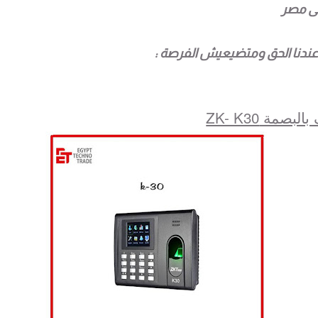
ى مصر
عندنا الحق ومتضيعيش الفرصة :
مة ZK- K30