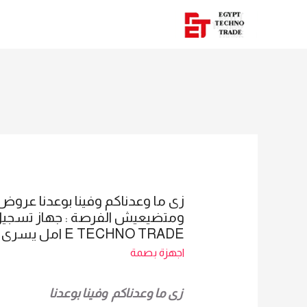
زى ما وعدناكم وفينا بوعدنا عرو
E TECHNO TRADE امل يسرى 01016115966
اجهزة بصمة
زى ما وعدناكم وفينا بوعدنا