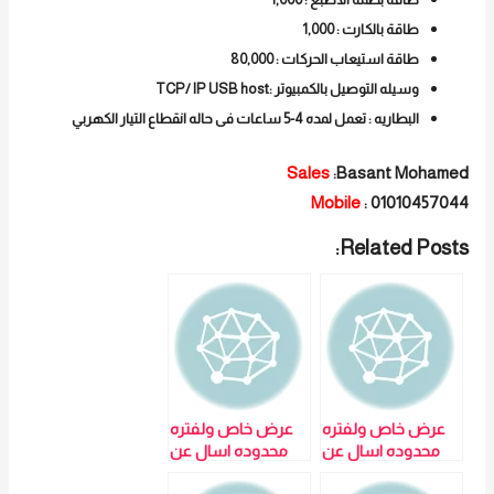
طاقة بالكارت : 1,000
طاقة استيعاب الحركات : 80,000
وسيله التوصيل بالكمبيوتر :TCP/ IP USB host
البطاريه : تعمل لمده 4-5 ساعات فى حاله انقطاع التيار الكهربي
Sales
:Basant Mohamed
Mobile
: 01010457044
Related Posts:
عرض خاص ولفتره
عرض خاص ولفتره
محدوده اسال عن
محدوده اسال عن
الخصم جوده وسعر
الخصم جوده وسعر