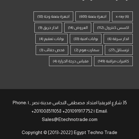
(6)
x-ray
اجهزة بصمة
(600)
اجهزة بصمة وجة
(58)
اكسس كنترول
(112)
العروض
(14)
انذار حريق
(9)
انذار سرقة
(6)
بوابات امنية
(83)
بوابات تعقيم
(4)
ترنستايل
(27)
سمارت هوم
(2)
فحص حقائب
(3)
كاميرات مراقبة
(149)
مقياس درجة الحرارة
(4)
35 شارع افريقيا امتداد مصطفى النحاس مدينة نصر , | Phone:
+201008511058 +201091917752 | Email:
Sales@Etechnotrade.com
Copyright © [2013-2022] Egypt Techno Trade