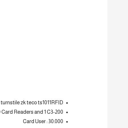
turnstile zk teco ts1011RFID
 Card Readers and 1 C3-200
Card User : 30.000