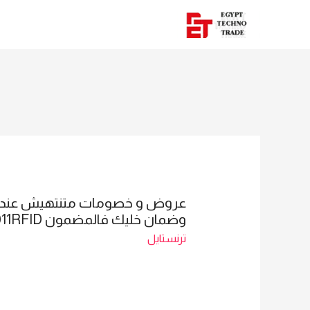
وضمان خليك فالمضمون TURNSTILE ZK TECO TS1011RFID
ترنستايل