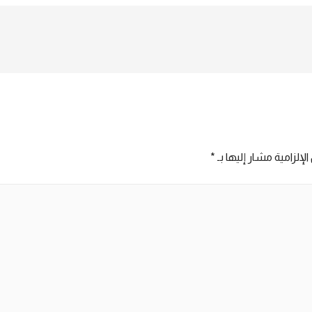
 موديل MB2000
جهاز من ZK موديل MB2000
جها
لإلزامية مشار إليها بـ
*