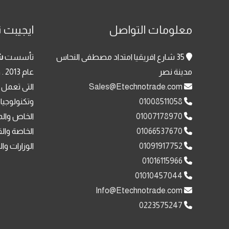
معلومات التواصل
ايجيبت ت
35 شارع افريقيا امتداد مصطفى النحاس
تأسست
ش
مدينة نصر
عا
Sales@Etechnotrade.com
التى تعمل 
01008511058
وتكنولوجيا
01007178970
الخاص والم
01066537670
الخاصة وال
01091917752
الوزارات وا
01016115966
01010457044
Info@Etechnotrade.com
0223575247