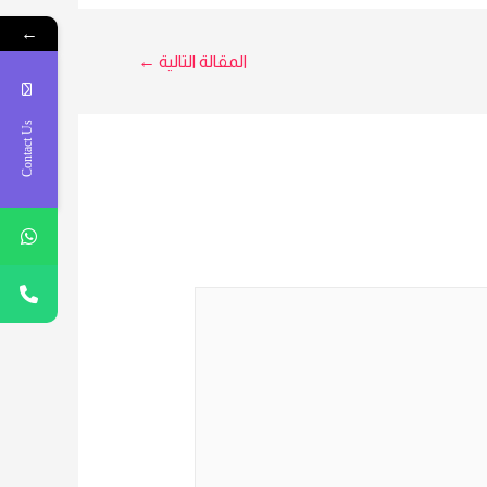
ز من ZKTeco موديل k-14
←
المقالة التالية
←
Contact Us