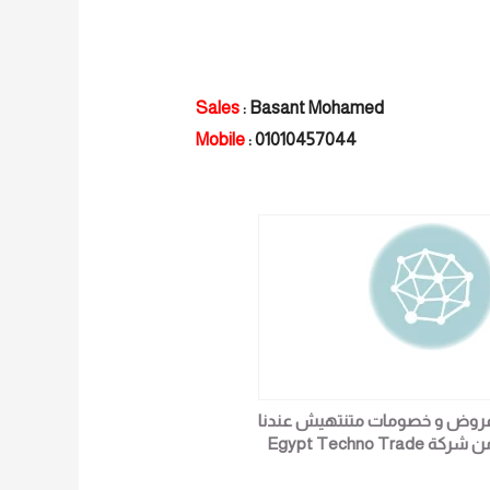
Sales
: Basant Mohamed
Mobile
: 01010457044
روض و خصومات متنتهيش عندنا
من شركة Egypt Techno Trade
كل التجار و اصحاب الشركات جوده
لسعر وضمان خليك فالمضمون