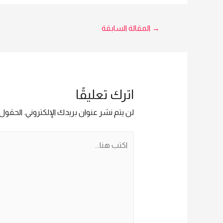
جهاز من ZK موديل MB2000
جهاز من ZK
تصفّح
→
المقالة السابقة
المقالات
اترك تعليقًا
لن يتم نشر عنوان بريدك الإلكتروني.
الحقول ا
اكتب
هنا...