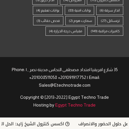
اكسس كنترول
(113)
العروض
(14)
انذار حريق
(9)
انذار سرقة
(6)
بوابات امنية
(83)
بوابات تعقيم
(4)
ترنستايل
(27)
سمارت هوم
(2)
فحص حقائب
(3)
كاميرات مراقبة
(149)
مقياس درجة الحرارة
(4)
35 شارع افريقيا امتداد مصطفى النحاس مدينة نصر , | Phone:
+201008511058 +201091917752 | Email:
Sales@Etechnotrade.com
Copyright © [2013-2022] Egypt Techno Trade
Hosting by
Egypt Techno Trade
 حلول الحضور والانصراف
اكسس كنترول الشيخ زايد: الحل الذك