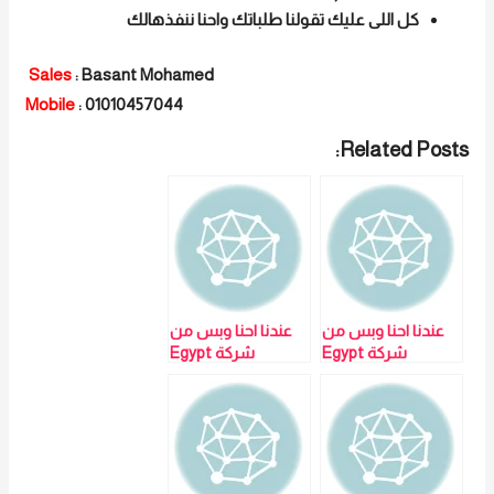
كل اللى عليك تقولنا طلباتك واحنا ننفذهالك
Sales
: Basant Mohamed
Mobile
: 01010457044
Related Posts:
عندنا احنا وبس من
عندنا احنا وبس من
شركة Egypt
شركة Egypt
Techno Trade
Techno Trade
بنقدملك اعلى نسب
بنقدملك اعلى نسب
الخصم كل الاجهزه
الخصم كل الاجهزه
اللى انت مش
اللى انت مش
هتلاقيها موجوده
هتلاقيها موجوده
عندنا احنا وبس
عندنا احنا وبس