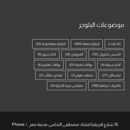
موضوعات البلوجر
(6)
x-ray
اجهزة بصمة
(600)
اجهزة بصمة وجة
(58)
اكسس كنترول
(112)
العروض
(14)
انذار حريق
(9)
انذار سرقة
(6)
بوابات امنية
(83)
بوابات تعقيم
(4)
ترنستايل
(27)
سمارت هوم
(2)
فحص حقائب
(3)
كاميرات مراقبة
(149)
مقياس درجة الحرارة
(4)
35 شارع افريقيا امتداد مصطفى النحاس مدينة نصر , | Phone: