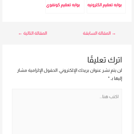
بوابه تعقيم الكترونيه
المبيعات :امل
بوابه تعقيم كونفوي
01016115966
تصفّح
→
المقالة السابقة
المقالة التالية
←
المقالات
اترك تعليقًا
لن يتم نشر عنوان بريدك الإلكتروني.
الحقول الإلزامية مشار
إليها بـ
*
اكتب
هنا...