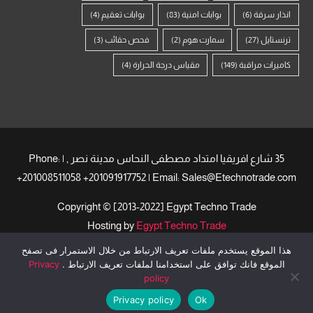
انذار سرقة
(6)
بوابات امنية
(83)
بوابات تعقيم
(4)
ترنستايل
(27)
سمارت هوم
(2)
فحص حقائب
(3)
كاميرات مراقبة
(149)
مقياس درجة الحرارة
(4)
35 شارع افريقيا امتداد مصطفى النحاس مدينة نصر , | Phone:
+201008511058 +201091917752 | Email: Sales@Etechnotrade.com
Copyright © [2013-2022] Egypt Techno Trade
Hosting by
Egypt Techno Trade
هذا الموقع يستخدم ملفات تعريف الارتباط من خلال الاستمرار فى تصفح
الموقع فانك توافق على استخدامنا لملفات تعريف الارتباط .
Privacy
هاز بصمة للمكاتب الإدارية
اكسس كنترول للمصانع وأنظمة ZKTeco في مصر
policy
Optimized by Seraphinite Accelerator
Privacy policy
Ok
Turns on site high speed to be attractive for people and search engines.