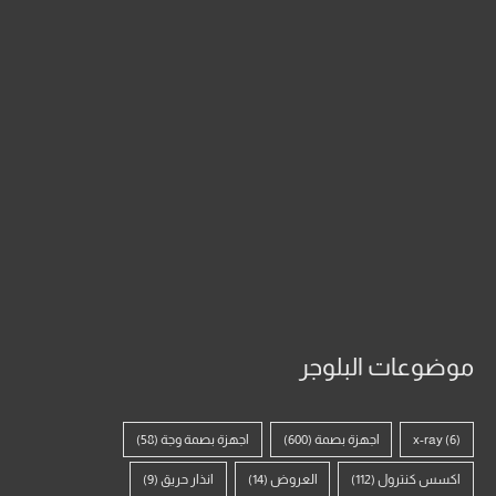
موضوعات البلوجر
(6)
x-ray
اجهزة بصمة
(600)
اجهزة بصمة وجة
(58)
اكسس كنترول
(112)
العروض
(14)
انذار حريق
(9)