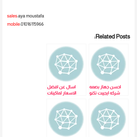
sales
:aya moustafa
mobile
:01016115966
Related Posts:
احسن جهاز بصمه
اسال عن افضل
شركه ايجيبت تكنو
الاسعار لماكينات
تريد بطمنك علي
البصمة والاكسيس
نفسك وشركتك
كنترول : جهاز البصمة
وبتقدملك كروت
– ZK IN01 لمزيد من
بروكسمتي لعدم
التفاصيل و
لمس جهاز البصمه
المعلومات برجاء
الاتصال علي E
techno Trade