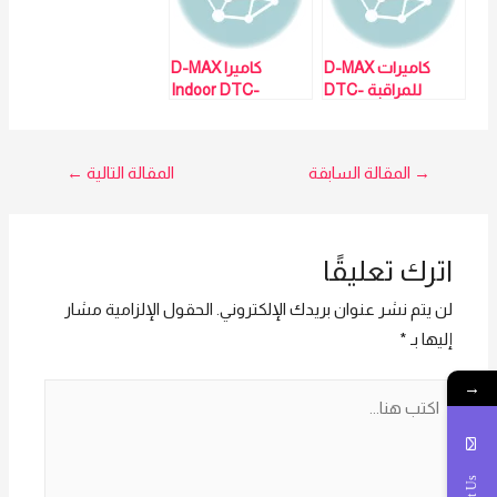
لمزيد من التفاصيل
techno Trade امل
و المعلومات برجاء
يسرى 01016115966
الاتصال علي E
techno Trade امل
كاميرات D-MAX
كاميرا D-MAX
يسرى 01016115966
للمراقبة DTC-
Indoor DTC-
2024PMHD لمزيد
2024PVMHD امل
من التفاصيل و
يسرى 01016115966
المعلومات برجاء
تصفّح
→
المقالة السابقة
المقالة التالية
←
الاتصال علي E
techno Trade
المقالات
المبيعات امل
01016115966
اترك تعليقًا
لن يتم نشر عنوان بريدك الإلكتروني.
الحقول الإلزامية مشار
إليها بـ
*
→
اكتب
هنا...