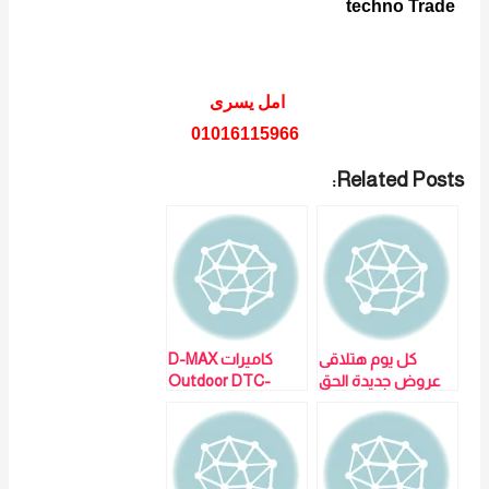
techno Trade
امل يسرى
01016115966
Related Posts:
كل يوم هتلاقى
كاميرات D-MAX
عروض جديدة الحق
Outdoor DTC-
واتصل ومتفوتش
2036BIHD لمزيد
الفرصة كاميرات D-
من التفاصيل و
MAX Outdoor
المعلومات برجاء
DTC-2036BIHD
الاتصال علي E