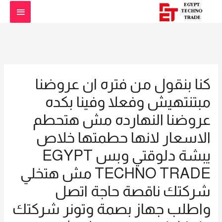
القائمة
الرئيس
كنا بنقول من فتره ان عروضنا
مبتنتهيش وفعلا وفينا بكده
عروضنا النهارده مش هتحطم
الاسعار لانها حطمتها خلاص
يبشة دلوقتي وبس EGYPT
TECHNO TRADE مش هتخلي
شركتك ناقصة حاجة اتصل
واطلب جهاز بصمة وتونر شركتك