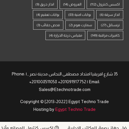
اكسس كنترول
(112)
العروض
(14)
انذار حريق
(9)
انذار سرقة
(6)
بوابات امنية
(83)
بوابات تعقيم
(4)
ترنستايل
(27)
سمارت هوم
(2)
فحص حقائب
(3)
كاميرات مراقبة
(149)
مقياس درجة الحرارة
(4)
35 شارع افريقيا امتداد مصطفى النحاس مدينة نصر , | Phone:
+201008511058 +201091917752 | Email:
Sales@Etechnotrade.com
Copyright © [2013-2022] Egypt Techno Trade
Hosting by
Egypt Techno Trade
ل جهاز بصمة للمكاتب الإدارية
اكسس كنترول للمصانع وأنظمة ZKTeco في مص