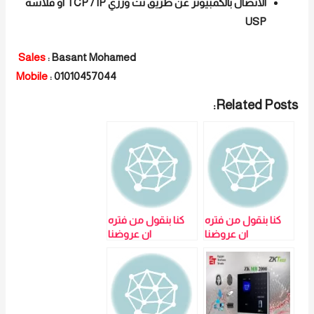
الاتصال بالكمبيوتر عن طريق نت ورري TCP / IP او فلاشة
USP
Sales
: Basant Mohamed
Mobile
: 01010457044
Related Posts:
كنا بنقول من فتره
كنا بنقول من فتره
ان عروضنا
ان عروضنا
مبتنتهيش وفعلا
مبتنتهيش وفعلا
وفينا بكده عروضنا
وفينا بكده عروضنا
النهارده مش
النهارده مش
هتحطم الاسعار
هتحطم الاسعار
لانها حطمتها
لانها حطمتها