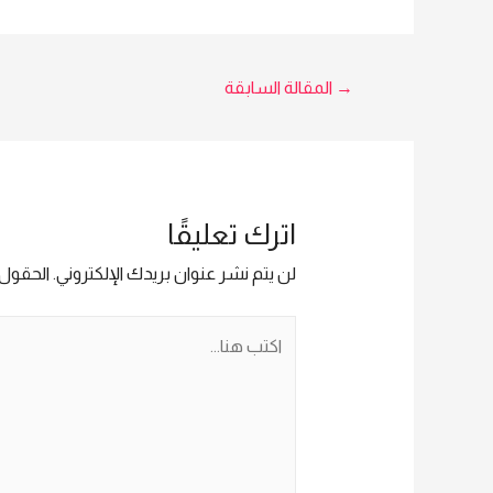
فورا : Yes Original Fingerprint
Machine لمزيد من التفاصيل و
المعلومات برجاء الاتصال علي E
techno Trade المبيعات : امل
تصفّح
→
المقالة السابقة
5966
01016115966
المقالات
اترك تعليقًا
لن يتم نشر عنوان بريدك الإلكتروني.
الحقول ا
اكتب
هنا...