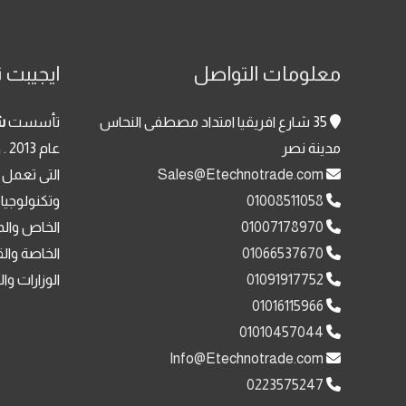
معلومات التواصل
ايجيبت ت
35 شارع افريقيا امتداد مصطفى النحاس
تأسست
ش
مدينة نصر
عا
Sales@Etechnotrade.com
التى تعمل 
01008511058
وتكنولوجيا
01007178970
الخاص والم
01066537670
الخاصة وال
01091917752
الوزارات وا
01016115966
01010457044
Info@Etechnotrade.com
0223575247