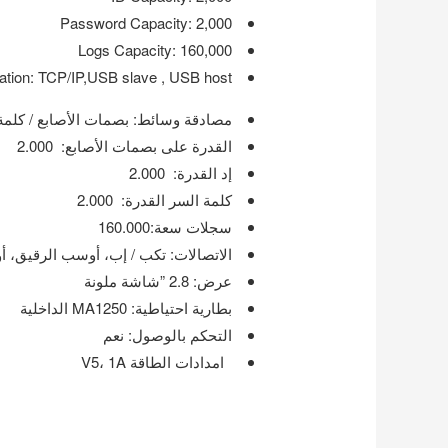
Password Capacity‎‎:‎‎ 2‎‎,‎‎000
Logs Capacity‎‎:‎‎ 160‎‎,‎‎000
n‎‎:‎‎ TCP/IP‎‎,‎‎USB slave ‎‎,‎‎ USB host
مصادقة وسائط‏:‏ بصمات الأصابع / كلمة 
القدرة على بصمات الأصابع‏:‏ 2.000
إد القدرة‏:‏ 2.000
كلمة السر القدرة‏:‏ 2.000
سجلات سعة‏:‏160.000
الاتصالات‏:‏ تكب / إب، أوسب الرقيق،
عرض‏:‏ 2.8 ‏”‏شاشة ملونة
بطارية احتياطية‏:‏ MA1250 الداخلية
التحكم بالوصول‏:‏ نعم
امدادات الطاقة V5، 1A