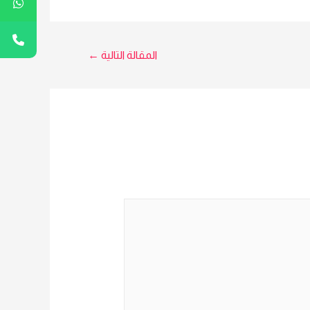
فورا : Yes Original Fingerprint
Machine لمزيد من التفاصيل و
المعلومات برجاء الاتصال علي E
techno Trade المبيعات : امل
المقالة التالية
←
0101611596