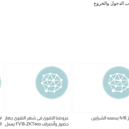
اب الدخول والخروج
شرايين
عروضنا الاقوى فى شهر التقوى جهاز
ا
حضور وأنصراف FV18-ZKTeco يعمل
ا