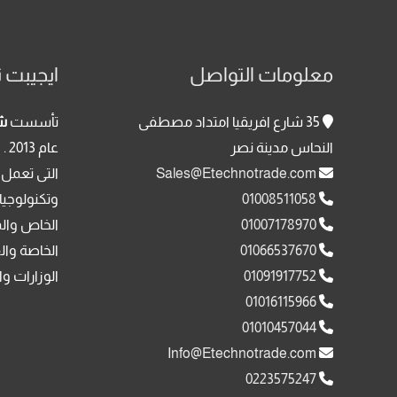
معلومات التواصل
ايجيبت ت
35 شارع افريقيا امتداد مصطفى
تأسست
شر
النحاس مدينة نصر
عا
Sales@Etechnotrade.com
التى تعمل 
01008511058
وتكنولوجيا
01007178970
الخاص وال
01066537670
الخاصة وال
01091917752
الوزارات وا
01016115966
01010457044
Info@Etechnotrade.com
0223575247