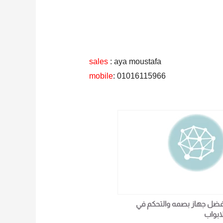
sales
: aya moustafa
mobile
: 01016115966
فضل جهاز بصمه والتحكم في
لابواب