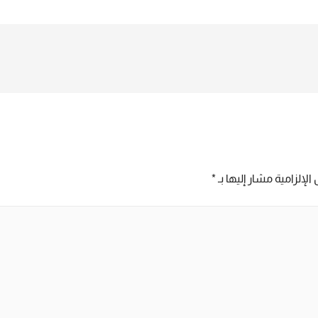
ببصمة شرايين الاصبع لمزيد من
التفاصيل و المعلومات برجاء الاتصال
علي E techno Trade سميرة محمد
01016115966
الإلزامية مشار إليها بـ
*