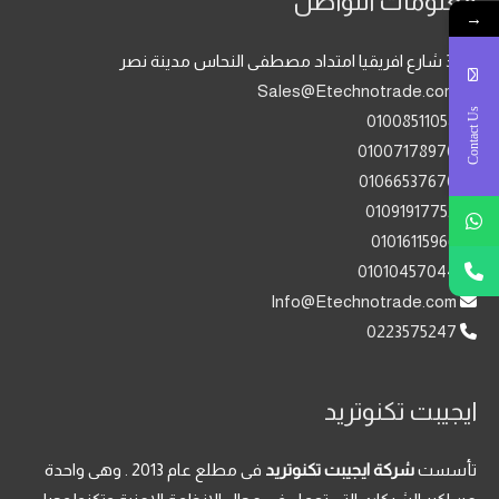
معلومات التواصل
→
35 شارع افريقيا امتداد مصطفى النحاس مدينة نصر
Sales@Etechnotrade.com
Contact Us
01008511058
01007178970
01066537670
01091917752
01016115966
01010457044
Info@Etechnotrade.com
0223575247
ايجيبت تكنوتريد
تأسست
شركة ايجيبت تكنوتريد
فى مطلع عام 2013 . وهى واحدة