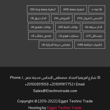
(6)
x-ray
اجهزة بصمة
(601)
اجهزة بصمة وجة
(58)
اكسس كنترول
(113)
العروض
(14)
انذار حريق
(9)
انذار سرقة
(6)
بوابات امنية
(83)
بوابات تعقيم
(4)
ترنستايل
(27)
سمارت هوم
(2)
فحص حقائب
(3)
كاميرات مراقبة
(149)
مقياس درجة الحرارة
(4)
35 شارع افريقيا امتداد مصطفى النحاس مدينة نصر , | Phone:
+201008511058 +201091917752 | Email:
Sales@Etechnotrade.com
Copyright © [2013-2022] Egypt Techno Trade
Hosting by
Egypt Techno Trade