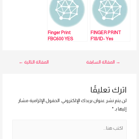
و المعلومات برجاء
البصمة هتلاقيها
الاتصال علي E
عندنا – مبيعات: مي
techno Trade
سيد 01023629342
المبيعات :امل
01016115966
Finger Print
FINGER PRINT
FBC600 YES
F18/ID- Yes
Original جهاز
ORIGINAL –
الحضور والانصراف –
مبيعات: مي سيد
01023629342
For more details
تصفّح
→
المقالة السابقة
المقالة التالية
←
call : Sales: Mai
01023629342
المقالات
اترك تعليقًا
لن يتم نشر عنوان بريدك الإلكتروني.
الحقول الإلزامية مشار
إليها بـ
*
اكتب
هنا...