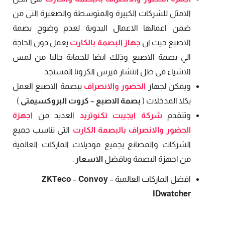
الامثل للشركات الكبيرة والمتوسطة والصغيرة التى من
ضمن اعمالها الاعمال اليدوية لعدم وضوح بصمة
الاصبع حيث ان
جهاز البصمة بالكارت
يعمل دون الحاجة
الي بصمة الاصبع وذلك ايضا للحماية حاليا من لمس
الاشياء فى ظل انتشار فيرس الكرونا المستجد .
ويمكن لجهاز
الحضور والانصراف
ببصمة الاصبع العمل
بكلا المدخلات (
بصمة الاصبع
–
كروت البروكسيمتى
)
وتتقدم
شركة ايجيبت تكنوتريد
العديد من
اجهزة
الحضور والانصراف بالبصمة الكارت
التى تناسب جميع
الشركات والمصانع بجميع موديلات الماركات العالمية
من اجهزة البصمة وبافضل
الاسعار
.
افضل الماركات العالمية
–
Convoy
–
ZKTeco
IDwatcher