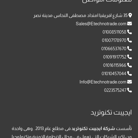
35 شارع افريقيا امتداد مصطفى النحاس مدينة نصر
Sales@Etechnotrade.com
01008511058
01007178970
01066537670
01091917752
01016115966
01010457044
Info@Etechnotrade.com
0223575247
ايجيبت تكنوتريد
تأسست
شركة ايجيبت تكنوتريد
فى مطلع عام 2013 . وهى واحدة
من اكبر الشركات التى تعمل فى مجال الانظمة الامنية وتكنولوجيا