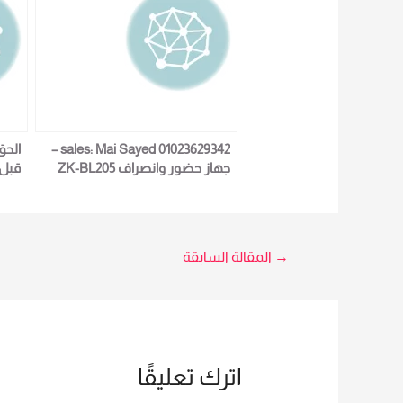
sales: Mai Sayed 01023629342 –
الحق
جهاز حضور وانصراف ZK-BL205
LX60
5966
تصفّح
→
المقالة السابقة
المقالات
اترك تعليقًا