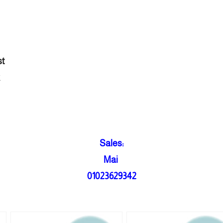
st
Sales:
Mai
01023629342