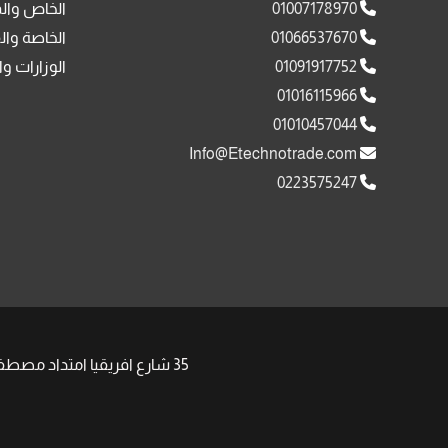
01007178970
الخاص وال
01066537670
الخاصة وال
01091917752
الوزارات وا
01016115966
01010457044
Info@Etechnotrade.com
0223575247
35 شارع افريقيا امتداد مصطفى النحاس مدينة نصر , | Phone: +201008511058 +201091917752 | Email: Sales@Etechnotrade.com