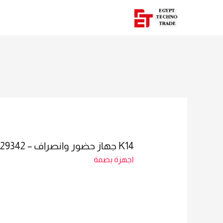
K14 جهاز حضور وانصراف – SALES: MAI 01023629342
اجهزة بصمة