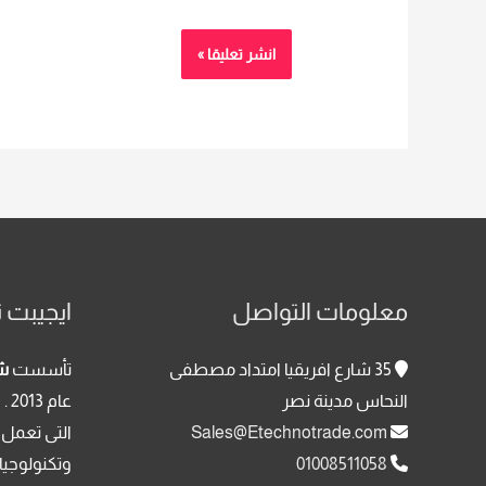
معلومات التواصل
ايجيبت ت
35 شارع افريقيا امتداد مصطفى
تأسست
شر
النحاس مدينة نصر
عا
Sales@Etechnotrade.com
التى تعمل 
01008511058
وتكنولوجيا