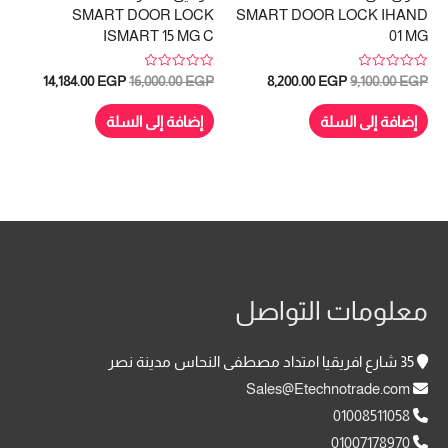
SMART DOOR LOCK
SMART DOOR LOCK IHAND
ISMART 15 MG C
01 MG
تم
تم
السعر
السعر
السعر
السعر
14,184.00
EGP
16,000.00
EGP
8,200.00
EGP
9,100.00
EGP
التقييم
التقييم
الأصلي
الحالي
الأصلي
الحالي
0
0
هو:
هو:
هو:
هو:
من
من
إضافة إلى السلة
إضافة إلى السلة
5
5
4,184.00 EGP.
16,000.00 EGP.
8,200.00 EGP.
9,100.00 EGP.
معلومات التواصل
35 شارع افريقيا امتداد مصطفى النحاس مدينة نصر
Sales@Etechnotrade.com
01008511058
01007178970