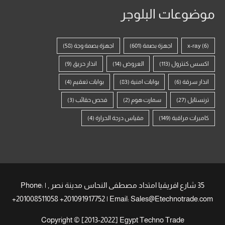
موضوعات البلوجر
(6)
x-ray
اجهزة بصمة
(601)
اجهزة بصمة وجة
(58)
اكسس كنترول
(113)
العروض
(14)
انذار حريق
(9)
انذار سرقة
(6)
بوابات امنية
(83)
بوابات تعقيم
(4)
ترنستايل
(27)
سمارت هوم
(2)
فحص حقائب
(3)
كاميرات مراقبة
(149)
مقياس درجة الحرارة
(4)
35 شارع افريقيا امتداد مصطفى النحاس مدينة نصر , | Phone:
+201008511058 +201091917752 | Email: Sales@Etechnotrade.com
Copyright © [2013-2022] Egypt Techno Trade