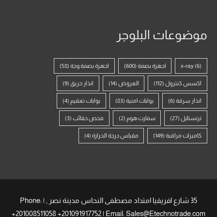
موضوعات البلوجر
(6)
x-ray
اجهزة بصمة
(600)
اجهزة بصمة وجة
(58)
اكسس كنترول
(112)
العروض
(14)
انذار حريق
(9)
انذار سرقة
(6)
بوابات امنية
(83)
بوابات تعقيم
(4)
ترنستايل
(27)
سمارت هوم
(2)
فحص حقائب
(3)
كاميرات مراقبة
(149)
مقياس درجة الحرارة
(4)
35 شارع افريقيا امتداد مصطفى النحاس مدينة نصر , | Phone:
+201008511058 +201091917752 | Email: Sales@Etechnotrade.com