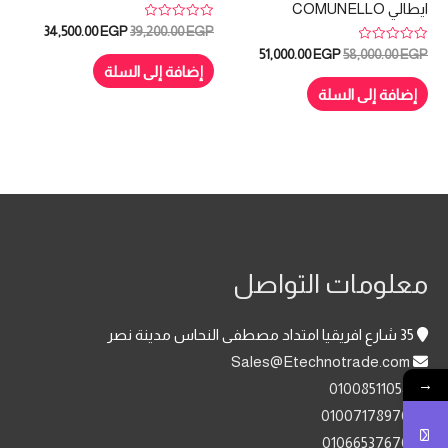
ايطالي COMUNELLO
تم
السعر
السعر
34,500.00
EGP
39,200.00
EGP
التقييم
الأصلي
الحالي
تم
السعر
السعر
0
51,000.00
EGP
58,000.00
EGP
التقييم
هو:
هو:
من
إضافة إلى السلة
الأصلي
الحالي
0
5
,500.00 EGP.
39,200.00 EGP.
هو:
هو:
من
إضافة إلى السلة
5
51,000.00 EGP.
58,000.00 EGP.
معلومات التواصل
35 شارع افريقيا امتداد مصطفى النحاس مدينة نصر
Sales@Etechnotrade.com
→
01008511058
01007178970
01066537670