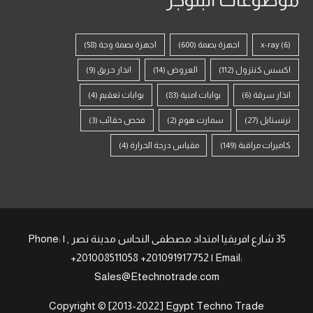
(6)
x-ray
اجهزة بصمة
(600)
اجهزة بصمة وجة
(58)
اكسس كنترول
(112)
العروض
(14)
انذار حريق
(9)
انذار سرقة
(6)
بوابات امنية
(83)
بوابات تعقيم
(4)
ترنستايل
(27)
سمارت هوم
(2)
فحص حقائب
(3)
كاميرات مراقبة
(149)
مقياس درجة الحرارة
(4)
35 شارع افريقيا امتداد مصطفى النحاس مدينة نصر , | Phone:
+201008511058 +201091917752 | Email:
Sales@Etechnotrade.com
Copyright © [2013-2022] Egypt Techno Trade