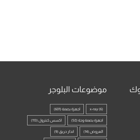
وك
موضوعات البلوجر
(6)
x-ray
اجهزة بصمة
(601)
اجهزة بصمة وجة
(58)
اكسس كنترول
(113)
العروض
(14)
انذار حريق
(9)