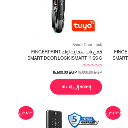
Smart Door Lock
وجة FINGERPRINT
قفل باب سمارت لوك FINGERPRINT
SMART DOOR LOCK ISMART 11 SS C
SMART 
تم
السعر
السعر
16,600.00
EGP
18,000.00
EGP
التقييم
الأصلي
الحالي
0
هو:
هو:
من
5
إضافة إلى السلة
16,600.00 EGP.
18,000.00 EGP.
18
تخفيض!
تخفيض!