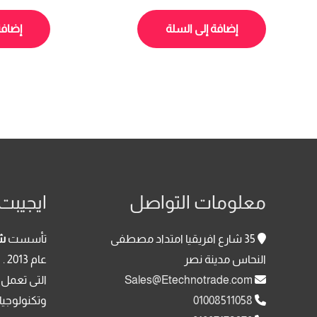
الأصلي
الحالي
0
0
هو:
هو:
من
من
5
5
إضافة إلى السلة
إضافة
8,200.00 EGP.
9,100.00 EGP.
معلومات التواصل
ايجيبت 
35 شارع افريقيا امتداد مصطفى
تأسست
شر
النحاس مدينة نصر
عا
Sales@Etechnotrade.com
التى تعمل 
01008511058
وتكنولوجيا