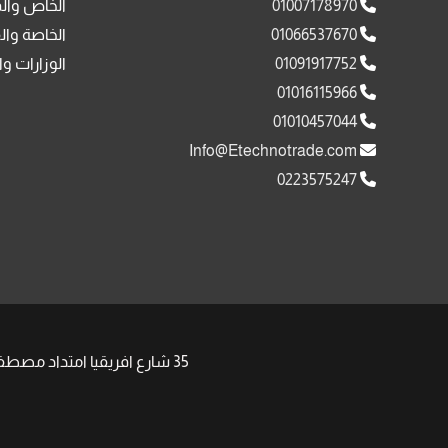
01007178970
الخاص وال
01066537670
الخاصة وال
01091917752
الوزارات وا
01016115966
01010457044
Info@Etechnotrade.com
0223575247
35 شارع افريقيا امتداد مصطفى النحاس مدينة نصر , | Phone: +201008511058 +201091917752 | Email: Sales@Etechnotrade.com