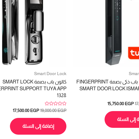
Smart Door Lock
Smar
قفل كالون باب ذكى بصمة FINGERPRINT
كالون باب بصمة SMART LOCK
ERPRINT SUPPORT TUYA APP
SMART DOOR LOCK ISMAR
1328
السعر
السعر
15,750.00
EGP
17
الأصلي
الحالي
تم
السعر
السعر
17,500.00
EGP
19,000.00
EGP
التقييم
هو:
هو:
الأصلي
الحالي
0
 إلى السلة
15,750.00 EGP.
17,000.00 EGP.
هو:
هو:
من
5
إضافة إلى السلة
,500.00 EGP.
19,000.00 EGP.