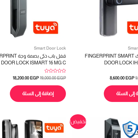
Smart Door Lock
Smar
سمارت لوك FINGERPRINT SMART
قفل باب ذكى بصمة 
DOOR LOCK ISMART 16 MG C
DOOR LOCK IH
تم
السعر
السعر
السعر
السعر
18,200.00
EGP
19,000.00
EGP
8,600.00
EGP
9
التقييم
الأصلي
الحالي
الأصلي
الحالي
0
هو:
هو:
هو:
هو:
من
5
 إلى السلة
إضافة إلى السلة
,200.00 EGP.
19,000.00 EGP.
8,600.00 EGP.
9,600.00 EGP.
تخفيض!