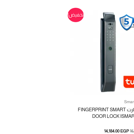
تخفيض!
Smar
كوالين سمارت FINGERPRINT SMART
DOOR LOCK ISMAR
السعر
السعر
14,184.00
EGP
16