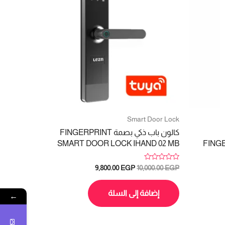
Smart Door Lock
كالون باب ذكي بصمة FINGERPRINT
SMART DOOR LOCK IHAND 02 MB
FING
تم
السعر
السعر
9,800.00
EGP
10,000.00
EGP
التقييم
الأصلي
الحالي
0
هو:
هو:
من
5
إضافة إلى السلة
←
9,800.00 EGP.
10,000.00 EGP.
17