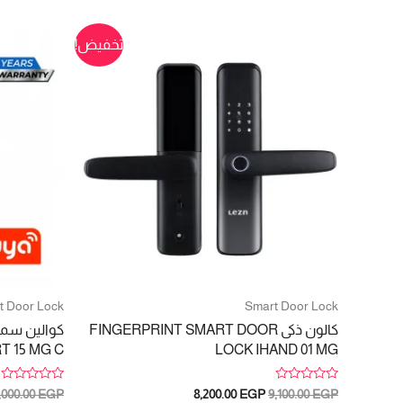
تخفيض!
t Door Lock
Smart Door Lock
كالون ذكى FINGERPRINT SMART DOOR
T 15 MG C
LOCK IHAND 01 MG
تم
تم
السعر
السعر
,000.00
EGP
8,200.00
EGP
9,100.00
EGP
التقييم
التقييم